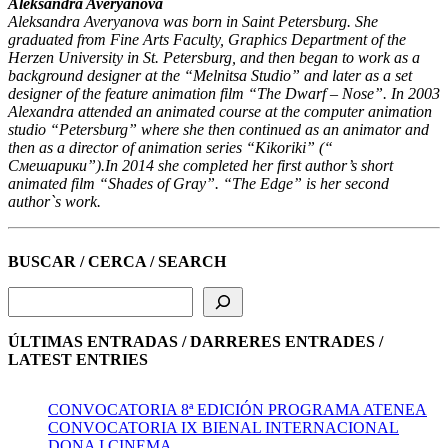
Aleksandra Averyanova
Aleksandra Averyanova was born in Saint Petersburg. She
graduated from Fine Arts Faculty, Graphics Department of the
Herzen University in St. Petersburg, and then began to work as a
background designer at the “Melnitsa Studio” and later as a set
designer of the feature animation film “The Dwarf – Nose”. In 2003
Alexandra attended an animated course at the computer animation
studio “Petersburg” where she then continued as an animator and
then as a director of animation series “Kikoriki” (“
Смешарики”).In 2014 she completed her first author’s short
animated film “Shades of Gray”. “The Edge” is her second
author`s work.
BUSCAR / CERCA / SEARCH
Buscar
ÚLTIMAS ENTRADAS / DARRERES ENTRADES /
LATEST ENTRIES
CONVOCATORIA 8ª EDICIÓN PROGRAMA ATENEA
CONVOCATORIA IX BIENAL INTERNACIONAL
DONA I CINEMA