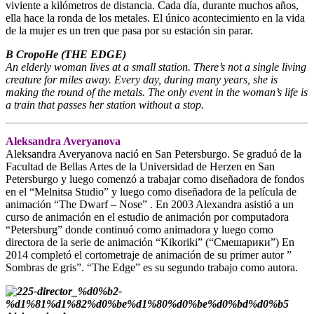
viviente a kilómetros de distancia. Cada día, durante muchos años,
ella hace la ronda de los metales. El único acontecimiento en la vida
de la mujer es un tren que pasa por su estación sin parar.
B CropoHe (THE EDGE)
An elderly woman lives at a small station. There’s not a single living
creature for miles away. Every day, during many years, she is
making the round of the metals. The only event in the woman’s life is
a train that passes her station without a stop.
Aleksandra Averyanova
Aleksandra Averyanova nació en San Petersburgo. Se graduó de la
Facultad de Bellas Artes de la Universidad de Herzen en San
Petersburgo y luego comenzó a trabajar como diseñadora de fondos
en el “Melnitsa Studio” y luego como diseñadora de la película de
animación “The Dwarf – Nose” . En 2003 Alexandra asistió a un
curso de animación en el estudio de animación por computadora
“Petersburg” donde continuó como animadora y luego como
directora de la serie de animación “Kikoriki” (“Смешарики”) En
2014 completó el cortometraje de animación de su primer autor ”
Sombras de gris”. “The Edge” es su segundo trabajo como autora.