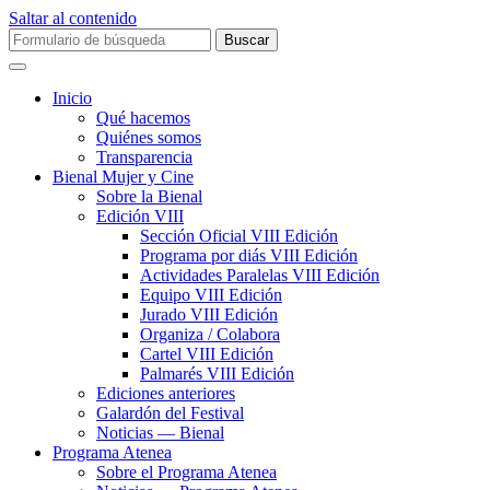
Saltar al contenido
Buscar:
Inicio
Qué hacemos
Quiénes somos
Transparencia
Bienal Mujer y Cine
Sobre la Bienal
Edición VIII
Sección Oficial VIII Edición
Programa por diás VIII Edición
Actividades Paralelas VIII Edición
Equipo VIII Edición
Jurado VIII Edición
Organiza / Colabora
Cartel VIII Edición
Palmarés VIII Edición
Ediciones anteriores
Galardón del Festival
Noticias — Bienal
Programa Atenea
Sobre el Programa Atenea