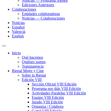
Noticias — Programa Atenea
Ediciones Anteriores
Colaboraciones
Entidades colaboradoras
Noticias — Colaboraciones
Noticias
Español
Valencià
English
Alternar
el
Inicio
campo
Qué hacemos
de
Quiénes somos
búsqueda
Transparencia
Bienal Mujer y Cine
Sobre la Bienal
Edición VIII
Sección Oficial VIII Edición
Programa por diás VIII Edición
Actividades Paralelas VIII Edición
Equipo VIII Edición
Jurado VIII Edición
Organiza / Colabora
Cartel VIII Edición