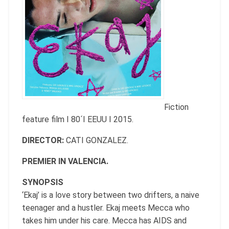
Fiction
feature film I 80´I EEUU I 2015.
DIRECTOR:
CATI GONZALEZ.
PREMIER IN VALENCIA.
SYNOPSIS
‘
Ekaj’ is a love story between two drifters, a naive
teenager and a hustler. Ekaj meets Mecca who
takes him under his care. Mecca has AIDS and