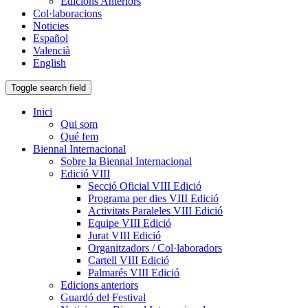
Edicions Anteriors
Col·laboracions
Noticies
Español
Valencià
English
Toggle search field
Inici
Qui som
Qué fem
Biennal Internacional
Sobre la Biennal Internacional
Edició VIII
Secció Oficial VIII Edició
Programa per dies VIII Edició
Activitats Paraleles VIII Edició
Equipe VIII Edició
Jurat VIII Edició
Organitzadors / Col·laboradors
Cartell VIII Edició
Palmarés VIII Edició
Edicions anteriors
Guardó del Festival