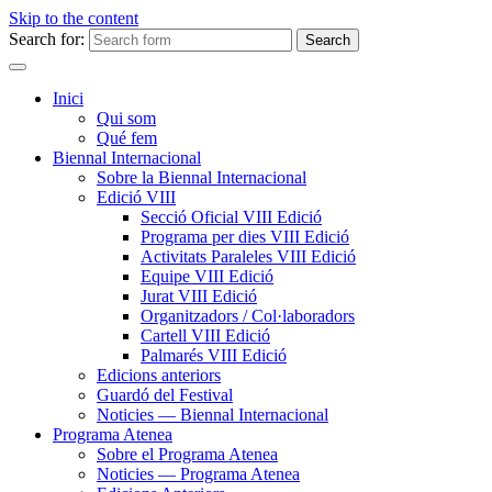
Skip to the content
Search for:
Inici
Qui som
Qué fem
Biennal Internacional
Sobre la Biennal Internacional
Edició VIII
Secció Oficial VIII Edició
Programa per dies VIII Edició
Activitats Paraleles VIII Edició
Equipe VIII Edició
Jurat VIII Edició
Organitzadors / Col·laboradors
Cartell VIII Edició
Palmarés VIII Edició
Edicions anteriors
Guardó del Festival
Noticies — Biennal Internacional
Programa Atenea
Sobre el Programa Atenea
Noticies — Programa Atenea