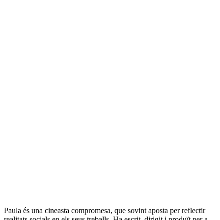
Paula és una cineasta compromesa, que sovint aposta per reflectir
realitats socials en els seus treballs. Ha escrit, dirigit i produït per a