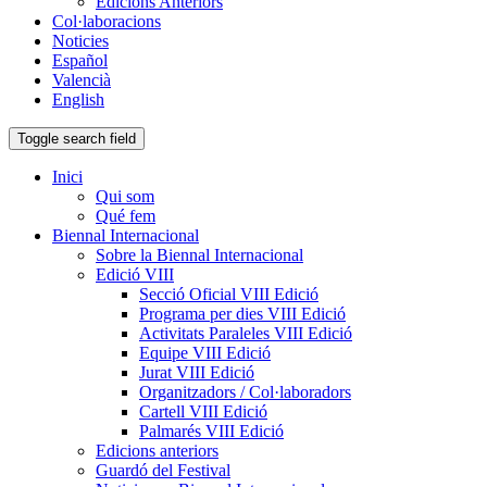
Edicions Anteriors
Col·laboracions
Noticies
Español
Valencià
English
Toggle search field
Inici
Qui som
Qué fem
Biennal Internacional
Sobre la Biennal Internacional
Edició VIII
Secció Oficial VIII Edició
Programa per dies VIII Edició
Activitats Paraleles VIII Edició
Equipe VIII Edició
Jurat VIII Edició
Organitzadors / Col·laboradors
Cartell VIII Edició
Palmarés VIII Edició
Edicions anteriors
Guardó del Festival