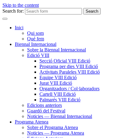
Skip to the content
Search for:
Inici
Qui som
Qué fem
Biennal Internacional
Sobre la Biennal Internacional
Edició VIII
Secció Oficial VIII Edició
Programa per dies VIII Edició
Activitats Paraleles VIII Edició
Equipe VIII Edició
Jurat VIII Edició
Organitzadors / Col·laboradors
Cartell VIII Edició
Palmarés VIII Edició
Edicions anteriors
Guardó del Festival
Noticies — Biennal Internacional
Programa Atenea
Sobre el Programa Atenea
Noticies — Programa Atenea