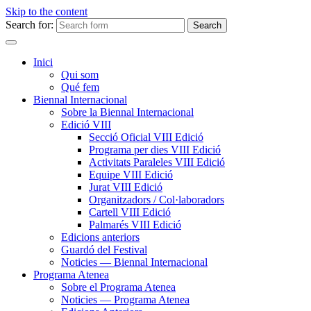
Skip to the content
Search for:
Inici
Qui som
Qué fem
Biennal Internacional
Sobre la Biennal Internacional
Edició VIII
Secció Oficial VIII Edició
Programa per dies VIII Edició
Activitats Paraleles VIII Edició
Equipe VIII Edició
Jurat VIII Edició
Organitzadors / Col·laboradors
Cartell VIII Edició
Palmarés VIII Edició
Edicions anteriors
Guardó del Festival
Noticies — Biennal Internacional
Programa Atenea
Sobre el Programa Atenea
Noticies — Programa Atenea