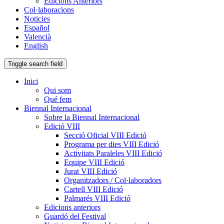
Edicions Anteriors
Col·laboracions
Noticies
Español
Valencià
English
Toggle search field
Inici
Qui som
Qué fem
Biennal Internacional
Sobre la Biennal Internacional
Edició VIII
Secció Oficial VIII Edició
Programa per dies VIII Edició
Activitats Paraleles VIII Edició
Equipe VIII Edició
Jurat VIII Edició
Organitzadors / Col·laboradors
Cartell VIII Edició
Palmarés VIII Edició
Edicions anteriors
Guardó del Festival