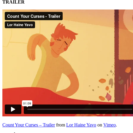
TRAILER
Count Your Curses – Trailer
from
Lor Haine Yavo
on
Vimeo
.