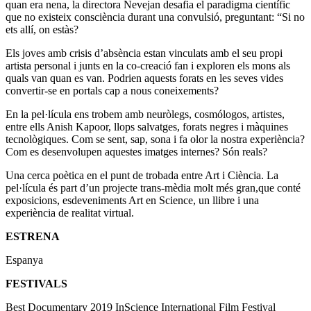
quan era nena, la directora Nevejan desafia el paradigma científic
que no existeix consciència durant una convulsió, preguntant: “Si no
ets allí, on estàs?
Els joves amb crisis d’absència estan vinculats amb el seu propi
artista personal i junts en la co-creació fan i exploren els mons als
quals van quan es van. Podrien aquests forats en les seves vides
convertir-se en portals cap a nous coneixements?
En la pel·lícula ens trobem amb neuròlegs, cosmólogos, artistes,
entre ells Anish Kapoor, llops salvatges, forats negres i màquines
tecnològiques. Com se sent, sap, sona i fa olor la nostra experiència?
Com es desenvolupen aquestes imatges internes? Són reals?
Una cerca poètica en el punt de trobada entre Art i Ciència. La
pel·lícula és part d’un projecte trans-mèdia molt més gran,que conté
exposicions, esdeveniments Art en Science, un llibre i una
experiència de realitat virtual.
ESTRENA
Espanya
FESTIVALS
Best Documentary 2019 InScience International Film Festival