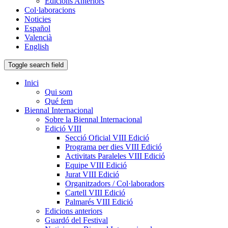
Edicions Anteriors
Col·laboracions
Noticies
Español
Valencià
English
Toggle search field
Inici
Qui som
Qué fem
Biennal Internacional
Sobre la Biennal Internacional
Edició VIII
Secció Oficial VIII Edició
Programa per dies VIII Edició
Activitats Paraleles VIII Edició
Equipe VIII Edició
Jurat VIII Edició
Organitzadors / Col·laboradors
Cartell VIII Edició
Palmarés VIII Edició
Edicions anteriors
Guardó del Festival