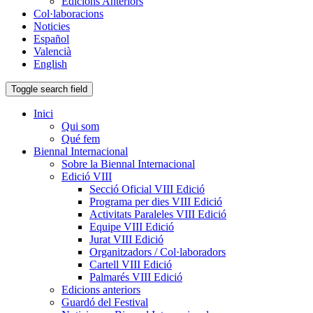
Edicions Anteriors
Col·laboracions
Noticies
Español
Valencià
English
Toggle search field
Inici
Qui som
Qué fem
Biennal Internacional
Sobre la Biennal Internacional
Edició VIII
Secció Oficial VIII Edició
Programa per dies VIII Edició
Activitats Paraleles VIII Edició
Equipe VIII Edició
Jurat VIII Edició
Organitzadors / Col·laboradors
Cartell VIII Edició
Palmarés VIII Edició
Edicions anteriors
Guardó del Festival