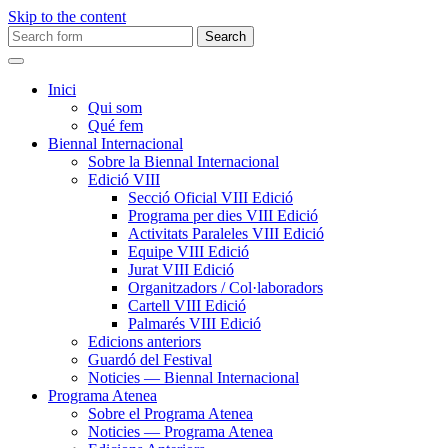
Skip to the content
Search
for:
Inici
Qui som
Qué fem
Biennal Internacional
Sobre la Biennal Internacional
Edició VIII
Secció Oficial VIII Edició
Programa per dies VIII Edició
Activitats Paraleles VIII Edició
Equipe VIII Edició
Jurat VIII Edició
Organitzadors / Col·laboradors
Cartell VIII Edició
Palmarés VIII Edició
Edicions anteriors
Guardó del Festival
Noticies — Biennal Internacional
Programa Atenea
Sobre el Programa Atenea
Noticies — Programa Atenea