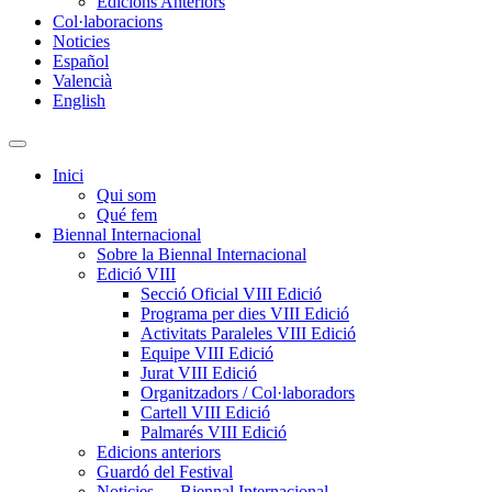
Edicions Anteriors
Col·laboracions
Noticies
Español
Valencià
English
Toggle
search
Inici
field
Qui som
Qué fem
Biennal Internacional
Sobre la Biennal Internacional
Edició VIII
Secció Oficial VIII Edició
Programa per dies VIII Edició
Activitats Paraleles VIII Edició
Equipe VIII Edició
Jurat VIII Edició
Organitzadors / Col·laboradors
Cartell VIII Edició
Palmarés VIII Edició
Edicions anteriors
Guardó del Festival
Noticies — Biennal Internacional