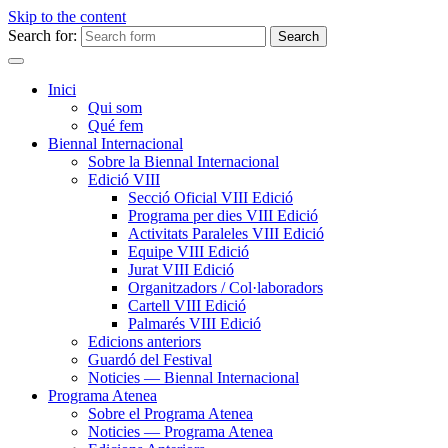
Skip to the content
Search for:
Inici
Qui som
Qué fem
Biennal Internacional
Sobre la Biennal Internacional
Edició VIII
Secció Oficial VIII Edició
Programa per dies VIII Edició
Activitats Paraleles VIII Edició
Equipe VIII Edició
Jurat VIII Edició
Organitzadors / Col·laboradors
Cartell VIII Edició
Palmarés VIII Edició
Edicions anteriors
Guardó del Festival
Noticies — Biennal Internacional
Programa Atenea
Sobre el Programa Atenea
Noticies — Programa Atenea