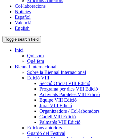
Edicions Anteriors
Col·laboracions
Noticies
Español
Valencià
English
Toggle search field
Inici
Qui som
Qué fem
Biennal Internacional
Sobre la Biennal Internacional
Edició VIII
Secció Oficial VIII Edició
Programa per dies VIII Edició
Activitats Paraleles VIII Edició
Equipe VIII Edició
Jurat VIII Edició
Organitzadors / Col·laboradors
Cartell VIII Edició
Palmarés VIII Edició
Edicions anteriors
Guardó del Festival