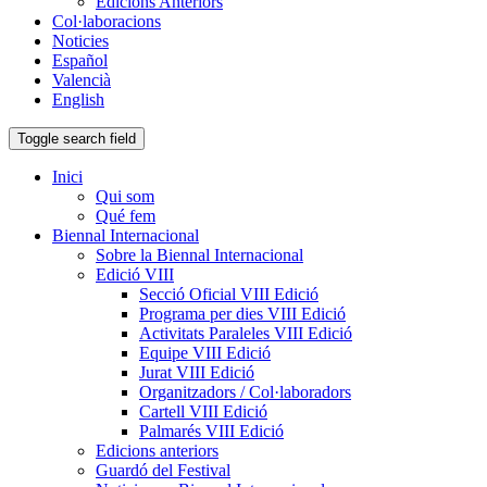
Edicions Anteriors
Col·laboracions
Noticies
Español
Valencià
English
Toggle search field
Inici
Qui som
Qué fem
Biennal Internacional
Sobre la Biennal Internacional
Edició VIII
Secció Oficial VIII Edició
Programa per dies VIII Edició
Activitats Paraleles VIII Edició
Equipe VIII Edició
Jurat VIII Edició
Organitzadors / Col·laboradors
Cartell VIII Edició
Palmarés VIII Edició
Edicions anteriors
Guardó del Festival