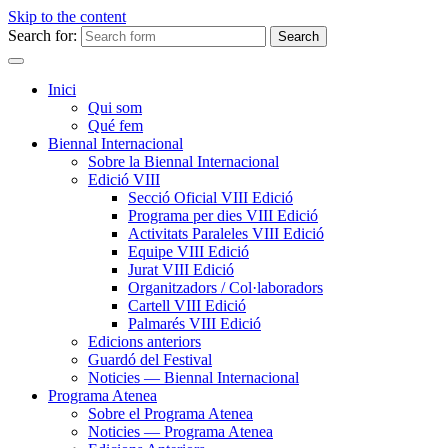
Skip to the content
Search for:
Inici
Qui som
Qué fem
Biennal Internacional
Sobre la Biennal Internacional
Edició VIII
Secció Oficial VIII Edició
Programa per dies VIII Edició
Activitats Paraleles VIII Edició
Equipe VIII Edició
Jurat VIII Edició
Organitzadors / Col·laboradors
Cartell VIII Edició
Palmarés VIII Edició
Edicions anteriors
Guardó del Festival
Noticies — Biennal Internacional
Programa Atenea
Sobre el Programa Atenea
Noticies — Programa Atenea