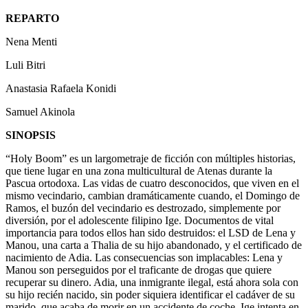
REPARTO
Nena Menti
Luli Bitri
Anastasia Rafaela Konidi
Samuel Akinola
SINOPSIS
“Holy Boom” es un largometraje de ficción con múltiples historias,
que tiene lugar en una zona multicultural de Atenas durante la
Pascua ortodoxa. Las vidas de cuatro desconocidos, que viven en el
mismo vecindario, cambian dramáticamente cuando, el Domingo de
Ramos, el buzón del vecindario es destrozado, simplemente por
diversión, por el adolescente filipino Ige. Documentos de vital
importancia para todos ellos han sido destruidos: el LSD de Lena y
Manou, una carta a Thalia de su hijo abandonado, y el certificado de
nacimiento de Adia. Las consecuencias son implacables: Lena y
Manou son perseguidos por el traficante de drogas que quiere
recuperar su dinero. Adia, una inmigrante ilegal, está ahora sola con
su hijo recién nacido, sin poder siquiera identificar el cadáver de su
marido, que acaba de morir en un accidente de coche. Ige intenta en