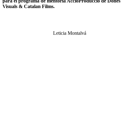
para el programa de mentoría AccióProducció de Dones
Visuals & Catalan Films.
Leticia Montalvá