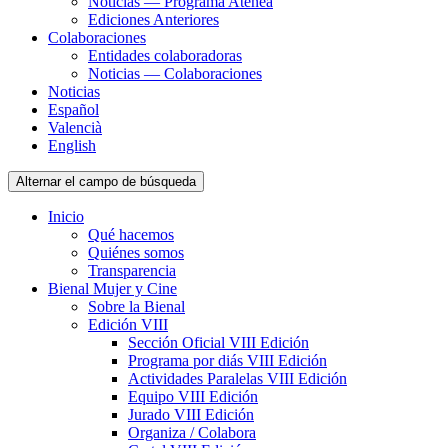
Noticias — Programa Atenea
Ediciones Anteriores
Colaboraciones
Entidades colaboradoras
Noticias — Colaboraciones
Noticias
Español
Valencià
English
Alternar el campo de búsqueda
Inicio
Qué hacemos
Quiénes somos
Transparencia
Bienal Mujer y Cine
Sobre la Bienal
Edición VIII
Sección Oficial VIII Edición
Programa por diás VIII Edición
Actividades Paralelas VIII Edición
Equipo VIII Edición
Jurado VIII Edición
Organiza / Colabora