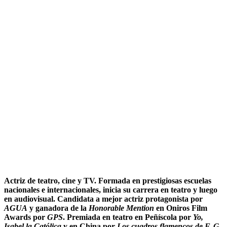
Actriz de teatro, cine y TV. Formada en prestigiosas escuelas
nacionales e internacionales, inicia su carrera en teatro y luego
en audiovisual. Candidata a mejor actriz protagonista por
AGUA
y ganadora de la
Honorable Mention
en Oniros Film
Awards por
GPS
. Premiada en teatro en Peñíscola por
Yo,
Isabel la Católica
y en China por
Los cuadros flamencos de F. G.