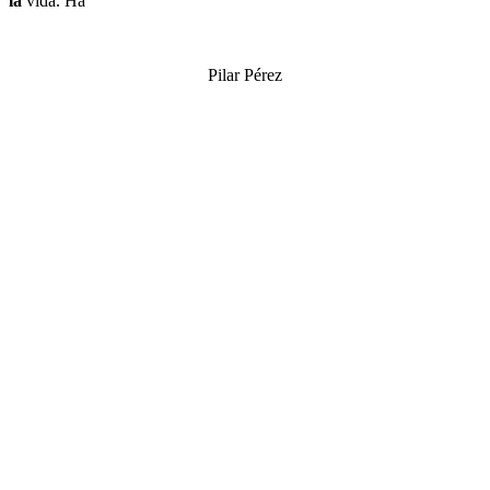
la
vida. Ha
Pilar Pérez