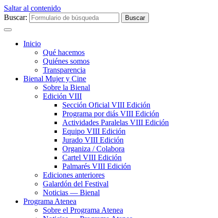
Saltar al contenido
Buscar:
Inicio
Qué hacemos
Quiénes somos
Transparencia
Bienal Mujer y Cine
Sobre la Bienal
Edición VIII
Sección Oficial VIII Edición
Programa por diás VIII Edición
Actividades Paralelas VIII Edición
Equipo VIII Edición
Jurado VIII Edición
Organiza / Colabora
Cartel VIII Edición
Palmarés VIII Edición
Ediciones anteriores
Galardón del Festival
Noticias — Bienal
Programa Atenea
Sobre el Programa Atenea