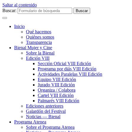
Saltar al contenido
Buscar:
Inicio
Qué hacemos
Quiénes somos
Transparencia
Bienal Mujer y Cine
Sobre la Bienal
Edición VIII
Sección Oficial VIII Edición
Programa por diás VIII Edición
Actividades Paralelas VIII Edición
Equipo VIII Edición
Jurado VIII Edición
Organiza / Colabora
Cartel VIII Edición
Palmarés VIII Edición
Ediciones anteriores
Galardón del Festival
Noticias — Bienal
Programa Atenea
Sobre el Programa Atenea