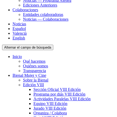
Noticias — Programa Atenea
Ediciones Anteriores
Colaboraciones
Entidades colaboradoras
Noticias — Colaboraciones
Noticias
Español
Valencià
English
Alternar el campo de búsqueda
Inicio
Qué hacemos
Quiénes somos
Transparencia
Bienal Mujer y Cine
Sobre la Bienal
Edición VIII
Sección Oficial VIII Edición
Programa por diás VIII Edición
Actividades Paralelas VIII Edición
Equipo VIII Edición
Jurado VIII Edición
Organiza / Colabora