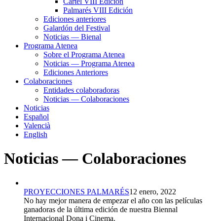
Cartel VIII Edición
Palmarés VIII Edición
Ediciones anteriores
Galardón del Festival
Noticias — Bienal
Programa Atenea
Sobre el Programa Atenea
Noticias — Programa Atenea
Ediciones Anteriores
Colaboraciones
Entidades colaboradoras
Noticias — Colaboraciones
Noticias
Español
Valencià
English
Noticias — Colaboraciones
PROYECCIONES PALMARÉS
12 enero, 2022
No hay mejor manera de empezar el año con las películas
ganadoras de la última edición de nuestra Biennal
Internacional Dona i Cinema.