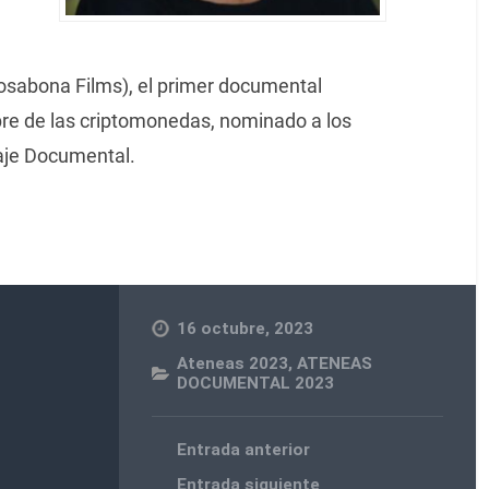
osabona Films), el primer documental
bre de las criptomonedas, nominado a los
aje Documental.
16 octubre, 2023
Ateneas 2023
,
ATENEAS
DOCUMENTAL 2023
Entrada anterior
Entrada siguiente