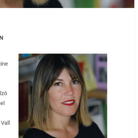
ÓN
cine
lzó
el
Vall