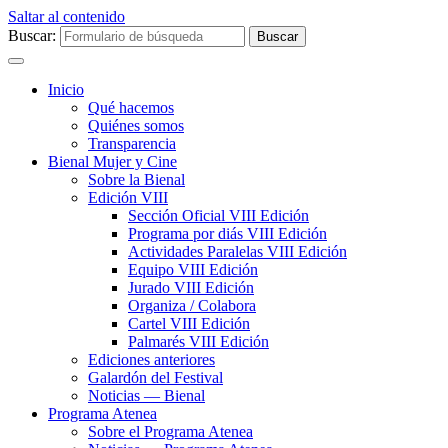
Saltar al contenido
Buscar:
Inicio
Qué hacemos
Quiénes somos
Transparencia
Bienal Mujer y Cine
Sobre la Bienal
Edición VIII
Sección Oficial VIII Edición
Programa por diás VIII Edición
Actividades Paralelas VIII Edición
Equipo VIII Edición
Jurado VIII Edición
Organiza / Colabora
Cartel VIII Edición
Palmarés VIII Edición
Ediciones anteriores
Galardón del Festival
Noticias — Bienal
Programa Atenea
Sobre el Programa Atenea