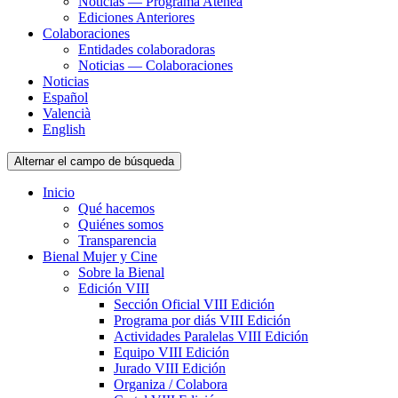
Noticias — Programa Atenea
Ediciones Anteriores
Colaboraciones
Entidades colaboradoras
Noticias — Colaboraciones
Noticias
Español
Valencià
English
Alternar el campo de búsqueda
Inicio
Qué hacemos
Quiénes somos
Transparencia
Bienal Mujer y Cine
Sobre la Bienal
Edición VIII
Sección Oficial VIII Edición
Programa por diás VIII Edición
Actividades Paralelas VIII Edición
Equipo VIII Edición
Jurado VIII Edición
Organiza / Colabora