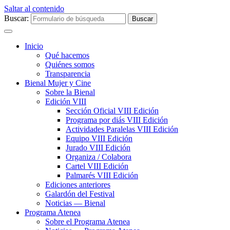
Saltar al contenido
Buscar:
Inicio
Qué hacemos
Quiénes somos
Transparencia
Bienal Mujer y Cine
Sobre la Bienal
Edición VIII
Sección Oficial VIII Edición
Programa por diás VIII Edición
Actividades Paralelas VIII Edición
Equipo VIII Edición
Jurado VIII Edición
Organiza / Colabora
Cartel VIII Edición
Palmarés VIII Edición
Ediciones anteriores
Galardón del Festival
Noticias — Bienal
Programa Atenea
Sobre el Programa Atenea