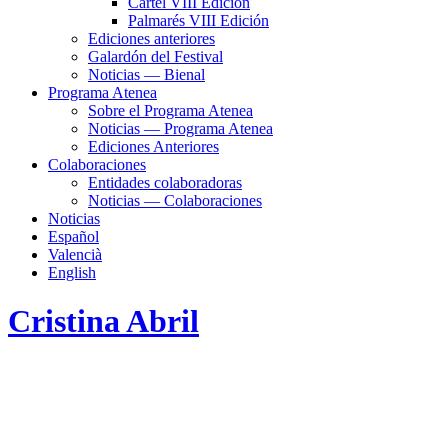
Cartel VIII Edición
Palmarés VIII Edición
Ediciones anteriores
Galardón del Festival
Noticias — Bienal
Programa Atenea
Sobre el Programa Atenea
Noticias — Programa Atenea
Ediciones Anteriores
Colaboraciones
Entidades colaboradoras
Noticias — Colaboraciones
Noticias
Español
Valencià
English
Cristina Abril