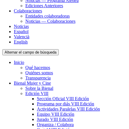
Noticias — Programa Atenea
Ediciones Anteriores
Colaboraciones
Entidades colaboradoras
Noticias — Colaboraciones
Noticias
Español
Valencià
English
Alternar el campo de búsqueda
Inicio
Qué hacemos
Quiénes somos
Transparencia
Bienal Mujer y Cine
Sobre la Bienal
Edición VIII
Sección Oficial VIII Edición
Programa por diás VIII Edición
Actividades Paralelas VIII Edición
Equipo VIII Edición
Jurado VIII Edición
Organiza / Colabora