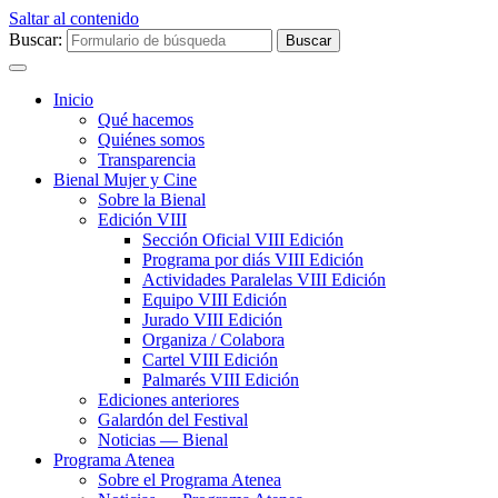
Saltar al contenido
Buscar:
Inicio
Qué hacemos
Quiénes somos
Transparencia
Bienal Mujer y Cine
Sobre la Bienal
Edición VIII
Sección Oficial VIII Edición
Programa por diás VIII Edición
Actividades Paralelas VIII Edición
Equipo VIII Edición
Jurado VIII Edición
Organiza / Colabora
Cartel VIII Edición
Palmarés VIII Edición
Ediciones anteriores
Galardón del Festival
Noticias — Bienal
Programa Atenea
Sobre el Programa Atenea