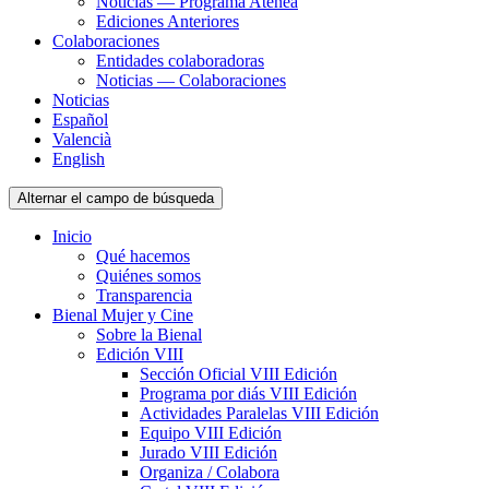
Noticias — Programa Atenea
Ediciones Anteriores
Colaboraciones
Entidades colaboradoras
Noticias — Colaboraciones
Noticias
Español
Valencià
English
Alternar el campo de búsqueda
Inicio
Qué hacemos
Quiénes somos
Transparencia
Bienal Mujer y Cine
Sobre la Bienal
Edición VIII
Sección Oficial VIII Edición
Programa por diás VIII Edición
Actividades Paralelas VIII Edición
Equipo VIII Edición
Jurado VIII Edición
Organiza / Colabora