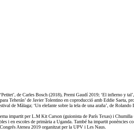
‘Petitet’, de Carles Bosch (2018), Premi Gaudí 2019; ‘El infierno y ta
s para Teherán’ de Javier Tolentino en coproducció amb Eddie Saeta, pr
estival de Màlaga; ‘Un elefante sobre la tela de una araña’, de Rolan
nema impartit per L.M Kit Carson (guionista de París Texas) i Chumilla 
erables i en escoles de primària a Uganda. També ha impartit ponències
 Congrés Atenea 2019 organitzat per la UPV i Les Naus.