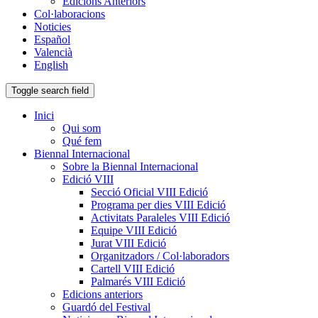
Edicions Anteriors
Col·laboracions
Noticies
Español
Valencià
English
Toggle search field
Inici
Qui som
Qué fem
Biennal Internacional
Sobre la Biennal Internacional
Edició VIII
Secció Oficial VIII Edició
Programa per dies VIII Edició
Activitats Paraleles VIII Edició
Equipe VIII Edició
Jurat VIII Edició
Organitzadors / Col·laboradors
Cartell VIII Edició
Palmarés VIII Edició
Edicions anteriors
Guardó del Festival