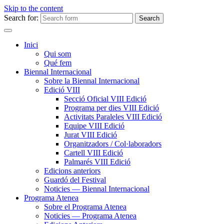
Skip to the content
Search for:
Inici
Qui som
Qué fem
Biennal Internacional
Sobre la Biennal Internacional
Edició VIII
Secció Oficial VIII Edició
Programa per dies VIII Edició
Activitats Paraleles VIII Edició
Equipe VIII Edició
Jurat VIII Edició
Organitzadors / Col·laboradors
Cartell VIII Edició
Palmarés VIII Edició
Edicions anteriors
Guardó del Festival
Noticies — Biennal Internacional
Programa Atenea
Sobre el Programa Atenea
Noticies — Programa Atenea