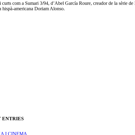
s i curts com a Sumari 3/94, d’Abel García Roure, creador de la sèrie 
sta hispà-americana Doriam Alonso.
T ENTRIES
A I CINEMA