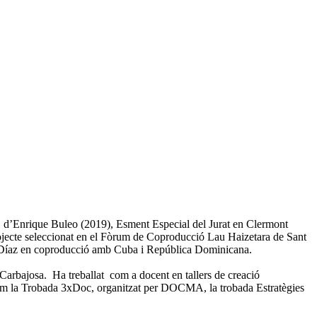
l’, d’Enrique Buleo (2019), Esment Especial del Jurat en Clermont
ojecte seleccionat en el Fòrum de Coproducció Lau Haizetara de Sant
do Díaz en coproducció amb Cuba i República Dominicana.
Carbajosa. Ha treballat com a docent en tallers de creació
 com la Trobada 3xDoc, organitzat per DOCMA, la trobada Estratègies