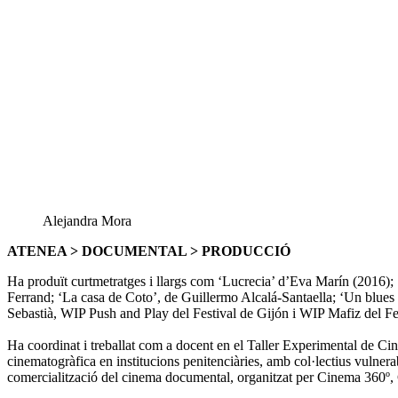
Alejandra Mora
ATENEA > DOCUMENTAL > PRODUCCIÓ
Ha produït curtmetratges i llargs com ‘Lucrecia’ d’Eva Marín (2016); 
Ferrand; ‘La casa de Coto’, de Guillermo Alcalá-Santaella; ‘Un blue
Sebastià, WIP Push and Play del Festival de Gijón i WIP Mafiz del F
Ha coordinat i treballat com a docent en el Taller Experimental de Ci
cinematogràfica en institucions penitenciàries, amb col·lectius vuln
comercialització del cinema documental, organitzat per Cinema 360º,