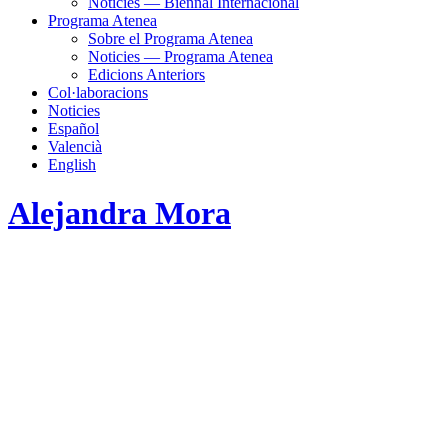
Noticies — Biennal Internacional
Programa Atenea
Sobre el Programa Atenea
Noticies — Programa Atenea
Edicions Anteriors
Col·laboracions
Noticies
Español
Valencià
English
Alejandra Mora