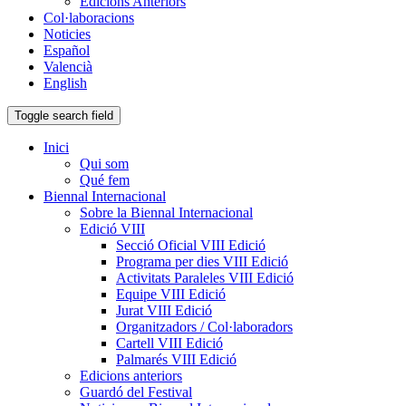
Edicions Anteriors
Col·laboracions
Noticies
Español
Valencià
English
Toggle search field
Inici
Qui som
Qué fem
Biennal Internacional
Sobre la Biennal Internacional
Edició VIII
Secció Oficial VIII Edició
Programa per dies VIII Edició
Activitats Paraleles VIII Edició
Equipe VIII Edició
Jurat VIII Edició
Organitzadors / Col·laboradors
Cartell VIII Edició
Palmarés VIII Edició
Edicions anteriors
Guardó del Festival