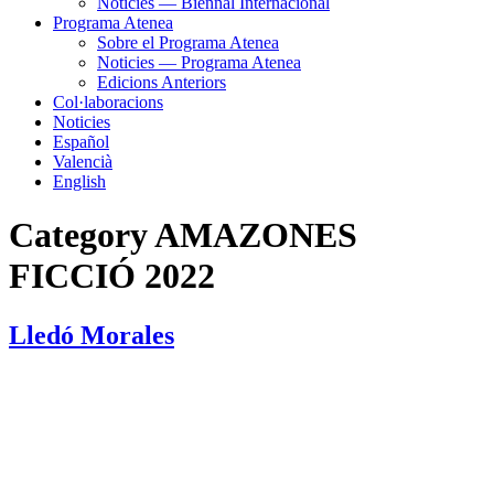
Noticies — Biennal Internacional
Programa Atenea
Sobre el Programa Atenea
Noticies — Programa Atenea
Edicions Anteriors
Col·laboracions
Noticies
Español
Valencià
English
Category
AMAZONES
FICCIÓ 2022
Lledó Morales