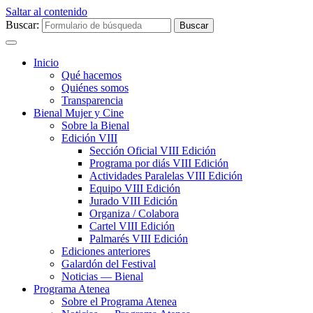
Saltar al contenido
Buscar:
Inicio
Qué hacemos
Quiénes somos
Transparencia
Bienal Mujer y Cine
Sobre la Bienal
Edición VIII
Sección Oficial VIII Edición
Programa por diás VIII Edición
Actividades Paralelas VIII Edición
Equipo VIII Edición
Jurado VIII Edición
Organiza / Colabora
Cartel VIII Edición
Palmarés VIII Edición
Ediciones anteriores
Galardón del Festival
Noticias — Bienal
Programa Atenea
Sobre el Programa Atenea