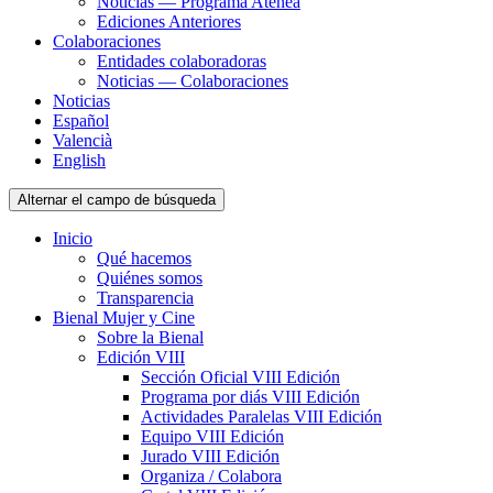
Noticias — Programa Atenea
Ediciones Anteriores
Colaboraciones
Entidades colaboradoras
Noticias — Colaboraciones
Noticias
Español
Valencià
English
Alternar el campo de búsqueda
Inicio
Qué hacemos
Quiénes somos
Transparencia
Bienal Mujer y Cine
Sobre la Bienal
Edición VIII
Sección Oficial VIII Edición
Programa por diás VIII Edición
Actividades Paralelas VIII Edición
Equipo VIII Edición
Jurado VIII Edición
Organiza / Colabora