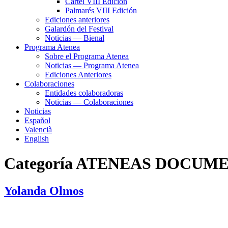
Cartel VIII Edición
Palmarés VIII Edición
Ediciones anteriores
Galardón del Festival
Noticias — Bienal
Programa Atenea
Sobre el Programa Atenea
Noticias — Programa Atenea
Ediciones Anteriores
Colaboraciones
Entidades colaboradoras
Noticias — Colaboraciones
Noticias
Español
Valencià
English
Categoría
ATENEAS DOCUMEN
Yolanda Olmos