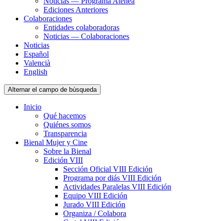
Noticias — Programa Atenea
Ediciones Anteriores
Colaboraciones
Entidades colaboradoras
Noticias — Colaboraciones
Noticias
Español
Valencià
English
Alternar el campo de búsqueda
Inicio
Qué hacemos
Quiénes somos
Transparencia
Bienal Mujer y Cine
Sobre la Bienal
Edición VIII
Sección Oficial VIII Edición
Programa por diás VIII Edición
Actividades Paralelas VIII Edición
Equipo VIII Edición
Jurado VIII Edición
Organiza / Colabora