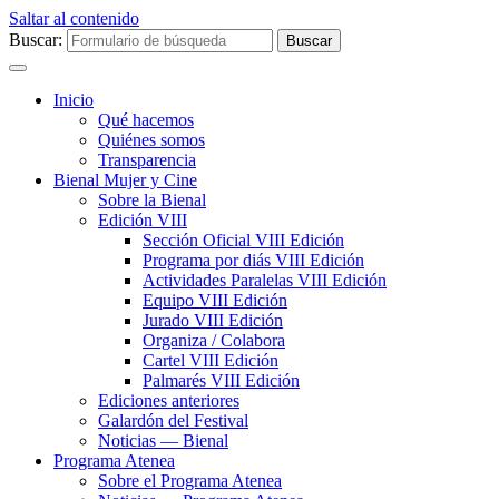
Saltar al contenido
Buscar:
Inicio
Qué hacemos
Quiénes somos
Transparencia
Bienal Mujer y Cine
Sobre la Bienal
Edición VIII
Sección Oficial VIII Edición
Programa por diás VIII Edición
Actividades Paralelas VIII Edición
Equipo VIII Edición
Jurado VIII Edición
Organiza / Colabora
Cartel VIII Edición
Palmarés VIII Edición
Ediciones anteriores
Galardón del Festival
Noticias — Bienal
Programa Atenea
Sobre el Programa Atenea