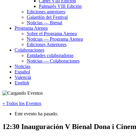
Cartel VIII Edición
Palmarés VIII Edición
Ediciones anteriores
Galardón del Festival
Noticias — Bienal
Programa Atenea
Sobre el Programa Atenea
Noticias — Programa Atenea
Ediciones Anteriores
Colaboraciones
Entidades colaboradoras
Noticias — Colaboraciones
Noticias
Español
Valencià
English
« Todos los Eventos
Este evento ha pasado.
12:30 Inauguración V Bienal Dona i Cine