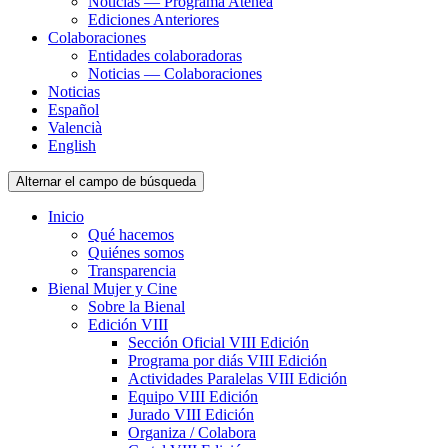
Noticias — Programa Atenea
Ediciones Anteriores
Colaboraciones
Entidades colaboradoras
Noticias — Colaboraciones
Noticias
Español
Valencià
English
Alternar el campo de búsqueda
Inicio
Qué hacemos
Quiénes somos
Transparencia
Bienal Mujer y Cine
Sobre la Bienal
Edición VIII
Sección Oficial VIII Edición
Programa por diás VIII Edición
Actividades Paralelas VIII Edición
Equipo VIII Edición
Jurado VIII Edición
Organiza / Colabora