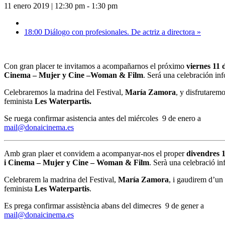
11 enero 2019 | 12:30 pm
-
1:30 pm
18:00 Diálogo con profesionales. De actriz a directora
»
Con gran placer te invitamos a acompañarnos el próximo
viernes 11
Cinema – Mujer y Cine –Woman & Film
. Será una celebración inf
Celebraremos la madrina del Festival,
María Zamora
, y disfrutarem
feminista
Les Waterpartis.
Se ruega confirmar asistencia antes del miércoles 9 de enero a
mail@donaicinema.es
Amb gran plaer et convidem a acompanyar-nos el proper
divendres 1
i Cinema – Mujer y Cine – Woman & Film
. Serà una celebració in
Celebrarem la madrina del Festival,
María Zamora
, i gaudirem d’un
feminista
Les Waterpartis
.
Es prega confirmar assistència abans del dimecres 9 de gener a
mail@donaicinema.es