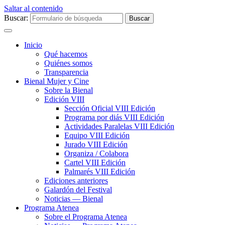
Saltar al contenido
Buscar:
Inicio
Qué hacemos
Quiénes somos
Transparencia
Bienal Mujer y Cine
Sobre la Bienal
Edición VIII
Sección Oficial VIII Edición
Programa por diás VIII Edición
Actividades Paralelas VIII Edición
Equipo VIII Edición
Jurado VIII Edición
Organiza / Colabora
Cartel VIII Edición
Palmarés VIII Edición
Ediciones anteriores
Galardón del Festival
Noticias — Bienal
Programa Atenea
Sobre el Programa Atenea