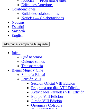
Noticias — Programa Atenea
Ediciones Anteriores
Colaboraciones
Entidades colaboradoras
Noticias — Colaboraciones
Noticias
Español
Valencià
English
Alternar el campo de búsqueda
Inicio
Qué hacemos
Quiénes somos
Transparencia
Bienal Mujer y Cine
Sobre la Bienal
Edición VIII
Sección Oficial VIII Edición
Programa por diás VIII Edición
Actividades Paralelas VIII Edición
Equipo VIII Edición
Jurado VIII Edición
Organiza / Colabora