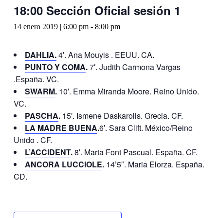
18:00 Sección Oficial sesión 1
14 enero 2019 | 6:00 pm
-
8:00 pm
DAHLIA.
4′. Ana Mouyis . EEUU. CA.
PUNTO Y COMA
.
7′. Judith Carmona Vargas
.España. VC.
SWARM
.
10′. Emma Miranda Moore. Reino Unido.
VC.
PASCHA
.
15′. Ismene Daskarolis. Grecia. CF.
LA MADRE BUENA
.
6′. Sara Clift. México/Reino
Unido . CF.
L’ACCIDENT
.
8′. Marta Font Pascual. España. CF.
ANCORA LUCCIOLE
.
14’5″. Maria Elorza. España.
CD.