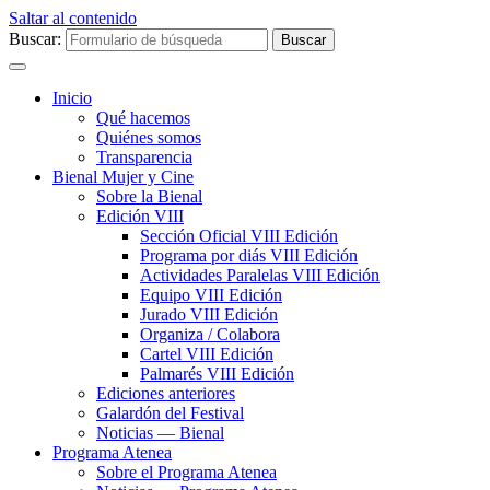
Saltar al contenido
Buscar:
Inicio
Qué hacemos
Quiénes somos
Transparencia
Bienal Mujer y Cine
Sobre la Bienal
Edición VIII
Sección Oficial VIII Edición
Programa por diás VIII Edición
Actividades Paralelas VIII Edición
Equipo VIII Edición
Jurado VIII Edición
Organiza / Colabora
Cartel VIII Edición
Palmarés VIII Edición
Ediciones anteriores
Galardón del Festival
Noticias — Bienal
Programa Atenea
Sobre el Programa Atenea