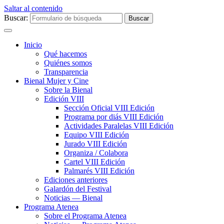
Saltar al contenido
Buscar:
Inicio
Qué hacemos
Quiénes somos
Transparencia
Bienal Mujer y Cine
Sobre la Bienal
Edición VIII
Sección Oficial VIII Edición
Programa por diás VIII Edición
Actividades Paralelas VIII Edición
Equipo VIII Edición
Jurado VIII Edición
Organiza / Colabora
Cartel VIII Edición
Palmarés VIII Edición
Ediciones anteriores
Galardón del Festival
Noticias — Bienal
Programa Atenea
Sobre el Programa Atenea