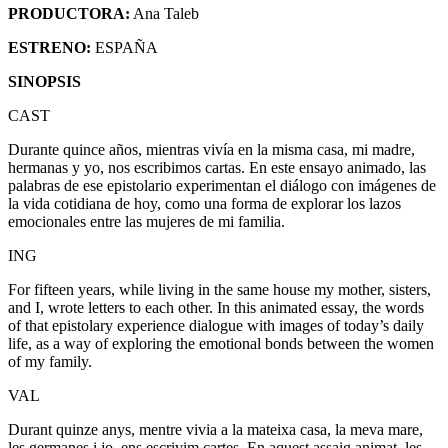
PRODUCTORA:
Ana Taleb
ESTRENO:
ESPAÑA
SINOPSIS
CAST
Durante quince años, mientras vivía en la misma casa, mi madre,
hermanas y yo, nos escribimos cartas. En este ensayo animado, las
palabras de ese epistolario experimentan el diálogo con imágenes de
la vida cotidiana de hoy, como una forma de explorar los lazos
emocionales entre las mujeres de mi familia.
ING
For fifteen years, while living in the same house my mother, sisters,
and I, wrote letters to each other. In this animated essay, the words
of that epistolary experience dialogue with images of today’s daily
life, as a way of exploring the emotional bonds between the women
of my family.
VAL
Durant quinze anys, mentre vivia a la mateixa casa, la meva mare,
les germanes i jo, ens escrivim cartes. En aquest assaig animat, les