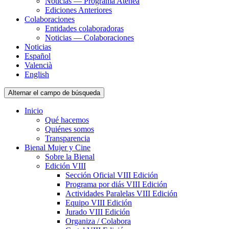
Noticias — Programa Atenea
Ediciones Anteriores
Colaboraciones
Entidades colaboradoras
Noticias — Colaboraciones
Noticias
Español
Valencià
English
Alternar el campo de búsqueda
Inicio
Qué hacemos
Quiénes somos
Transparencia
Bienal Mujer y Cine
Sobre la Bienal
Edición VIII
Sección Oficial VIII Edición
Programa por diás VIII Edición
Actividades Paralelas VIII Edición
Equipo VIII Edición
Jurado VIII Edición
Organiza / Colabora