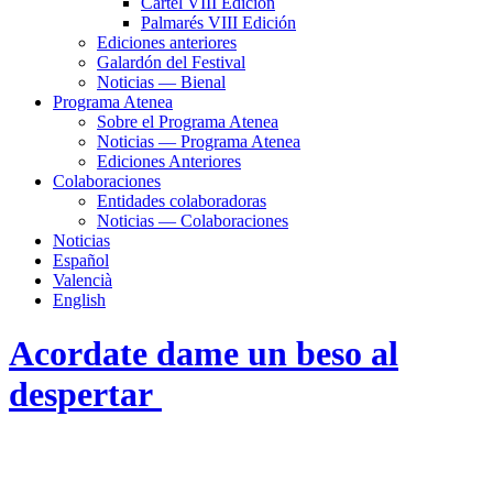
Cartel VIII Edición
Palmarés VIII Edición
Ediciones anteriores
Galardón del Festival
Noticias — Bienal
Programa Atenea
Sobre el Programa Atenea
Noticias — Programa Atenea
Ediciones Anteriores
Colaboraciones
Entidades colaboradoras
Noticias — Colaboraciones
Noticias
Español
Valencià
English
Acordate dame un beso al
despertar