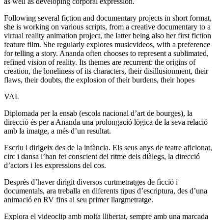
as well as developing corporal expression.
Following several fiction and documentary projects in short format,
she is working on various scripts, from a creative documentary to a
virtual reality animation project, the latter being also her first fiction
feature film. She regularly explores musicvideos, with a preference
for telling a story. Ananda often chooses to represent a sublimated,
refined vision of reality. Its themes are recurrent: the origins of
creation, the loneliness of its characters, their disillusionment, their
flaws, their doubts, the explosion of their burdens, their hopes
VAL
Diplomada per la ensab (escola nacional d’art de bourges), la
direcció és per a Ananda una prolongació lògica de la seva relació
amb la imatge, a més d’un resultat.
Escriu i dirigeix des de la infància. Els seus anys de teatre aficionat,
circ i dansa l’han fet conscient del ritme dels diàlegs, la direcció
d’actors i les expressions del cos.
Després d’haver dirigit diversos curtmetratges de ficció i
documentals, ara treballa en diferents tipus d’escriptura, des d’una
animació en RV fins al seu primer llargmetratge.
Explora el videoclip amb molta llibertat, sempre amb una marcada