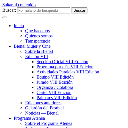
Saltar al contenido
Buscar:
Inicio
Qué hacemos
Quiénes somos
Transparencia
Bienal Mujer y Cine
Sobre la Bienal
Edición VIII
Sección Oficial VIII Edición
Programa por diás VIII Edición
Actividades Paralelas VIII Edición
Equipo VIII Edición
Jurado VIII Edición
Organiza / Colabora
Cartel VIII Edición
Palmarés VIII Edición
Ediciones anteriores
Galardón del Festival
Noticias — Bienal
Programa Atenea
Sobre el Programa Atenea