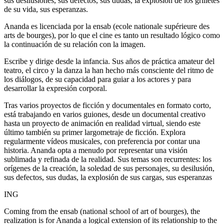
sus desilusiones, sus defectos, sus dudas, la explosión de los grilletes
de su vida, sus esperanzas.
Ananda es licenciada por la ensab (ecole nationale supérieure des
arts de bourges), por lo que el cine es tanto un resultado lógico como
la continuación de su relación con la imagen.
Escribe y dirige desde la infancia. Sus años de práctica amateur del
teatro, el circo y la danza la han hecho más consciente del ritmo de
los diálogos, de su capacidad para guiar a los actores y para
desarrollar la expresión corporal.
Tras varios proyectos de ficción y documentales en formato corto,
está trabajando en varios guiones, desde un documental creativo
hasta un proyecto de animación en realidad virtual, siendo este
último también su primer largometraje de ficción. Explora
regularmente vídeos musicales, con preferencia por contar una
historia. Ananda opta a menudo por representar una visión
sublimada y refinada de la realidad. Sus temas son recurrentes: los
orígenes de la creación, la soledad de sus personajes, su desilusión,
sus defectos, sus dudas, la explosión de sus cargas, sus esperanzas
ING
Coming from the ensab (national school of art of bourges), the
realization is for Ananda a logical extension of its relationship to the