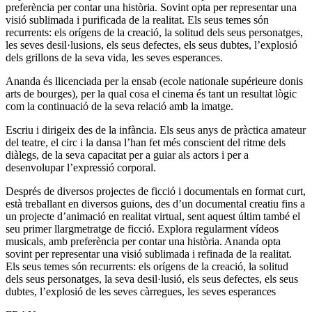
preferència per contar una història. Sovint opta per representar una
visió sublimada i purificada de la realitat. Els seus temes són
recurrents: els orígens de la creació, la solitud dels seus personatges,
les seves desil·lusions, els seus defectes, els seus dubtes, l’explosió
dels grillons de la seva vida, les seves esperances.
Ananda és llicenciada per la ensab (ecole nationale supérieure donis
arts de bourges), per la qual cosa el cinema és tant un resultat lògic
com la continuació de la seva relació amb la imatge.
Escriu i dirigeix des de la infància. Els seus anys de pràctica amateur
del teatre, el circ i la dansa l’han fet més conscient del ritme dels
diàlegs, de la seva capacitat per a guiar als actors i per a
desenvolupar l’expressió corporal.
Després de diversos projectes de ficció i documentals en format curt,
està treballant en diversos guions, des d’un documental creatiu fins a
un projecte d’animació en realitat virtual, sent aquest últim també el
seu primer llargmetratge de ficció. Explora regularment vídeos
musicals, amb preferència per contar una història. Ananda opta
sovint per representar una visió sublimada i refinada de la realitat.
Els seus temes són recurrents: els orígens de la creació, la solitud
dels seus personatges, la seva desil·lusió, els seus defectes, els seus
dubtes, l’explosió de les seves càrregues, les seves esperances