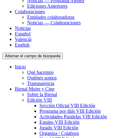
Noticias — Programa Atenea
Ediciones Anteriores
Colaboraciones
Entidades colaboradoras
Noticias — Colaboraciones
Noticias
Español
Valencià
English
Alternar el campo de búsqueda
Inicio
Qué hacemos
Quiénes somos
Transparencia
Bienal Mujer y Cine
Sobre la Bienal
Edición VIII
Sección Oficial VIII Edición
Programa por diás VIII Edición
Actividades Paralelas VIII Edición
Equipo VIII Edición
Jurado VIII Edición
Organiza / Colabora