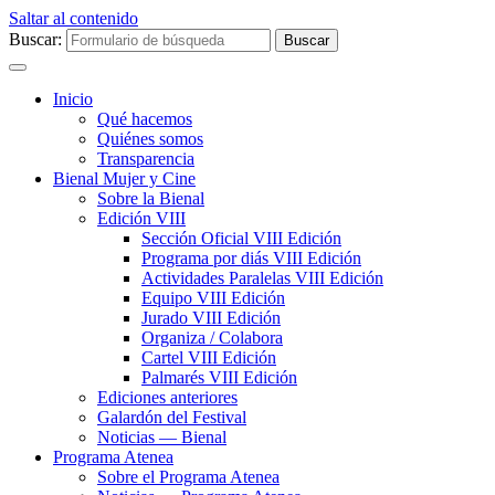
Saltar al contenido
Buscar:
Inicio
Qué hacemos
Quiénes somos
Transparencia
Bienal Mujer y Cine
Sobre la Bienal
Edición VIII
Sección Oficial VIII Edición
Programa por diás VIII Edición
Actividades Paralelas VIII Edición
Equipo VIII Edición
Jurado VIII Edición
Organiza / Colabora
Cartel VIII Edición
Palmarés VIII Edición
Ediciones anteriores
Galardón del Festival
Noticias — Bienal
Programa Atenea
Sobre el Programa Atenea