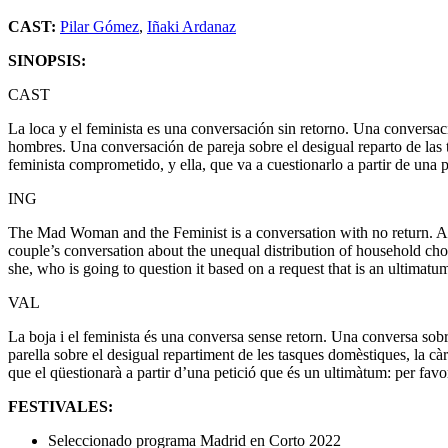
CAST: ​​
Pilar Gómez
,
Iñaki Ardanaz
SINOPSIS:
CAST
La loca y el feminista es una conversación sin retorno. Una conversac
hombres. Una conversación de pareja sobre el desigual reparto de las ta
feminista comprometido, y ella, que va a cuestionarlo a partir de una p
ING
The Mad Woman and the Feminist is a conversation with no return. A 
couple’s conversation about the unequal distribution of household cho
she, who is going to question it based on a request that is an ultimatum
VAL
La boja i el feminista és una conversa sense retorn. Una conversa sob
parella sobre el desigual repartiment de les tasques domèstiques, la càr
que el qüestionarà a partir d’una petició que és un ultimàtum: per favor
FESTIVALES:
Seleccionado programa Madrid en Corto 2022