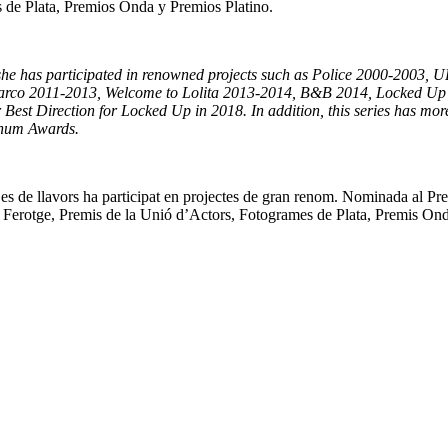
 de Plata, Premios Onda y Premios Platino.
n she has participated in renowned projects such as Police 2000-2003
rco 2011-2013, Welcome to Lolita 2013-2014, B&B 2014, Locked Up 
est Direction for Locked Up in 2018. In addition, this series has mo
inum Awards.
Des de llavors ha participat en projectes de gran renom. Nominada al Pre
erotge, Premis de la Unió d’Actors, Fotogrames de Plata, Premis Onda