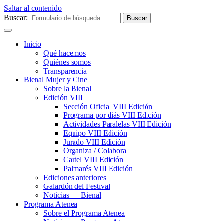
Saltar al contenido
Buscar:
Inicio
Qué hacemos
Quiénes somos
Transparencia
Bienal Mujer y Cine
Sobre la Bienal
Edición VIII
Sección Oficial VIII Edición
Programa por diás VIII Edición
Actividades Paralelas VIII Edición
Equipo VIII Edición
Jurado VIII Edición
Organiza / Colabora
Cartel VIII Edición
Palmarés VIII Edición
Ediciones anteriores
Galardón del Festival
Noticias — Bienal
Programa Atenea
Sobre el Programa Atenea