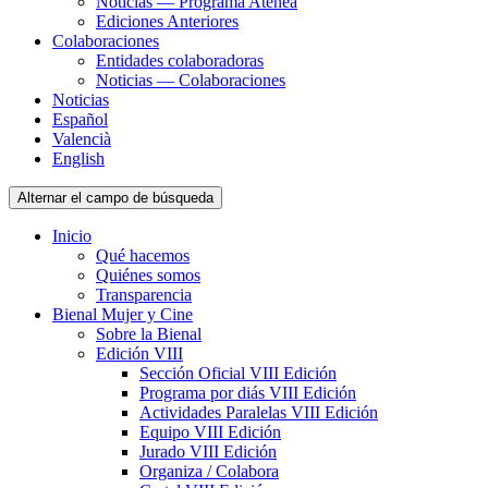
Noticias — Programa Atenea
Ediciones Anteriores
Colaboraciones
Entidades colaboradoras
Noticias — Colaboraciones
Noticias
Español
Valencià
English
Alternar el campo de búsqueda
Inicio
Qué hacemos
Quiénes somos
Transparencia
Bienal Mujer y Cine
Sobre la Bienal
Edición VIII
Sección Oficial VIII Edición
Programa por diás VIII Edición
Actividades Paralelas VIII Edición
Equipo VIII Edición
Jurado VIII Edición
Organiza / Colabora