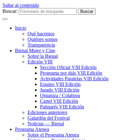
Saltar al contenido
Buscar:
Inicio
Qué hacemos
Quiénes somos
Transparencia
Bienal Mujer y Cine
Sobre la Bienal
Edición VIII
Sección Oficial VIII Edición
Programa por diás VIII Edición
Actividades Paralelas VIII Edición
Equipo VIII Edición
Jurado VIII Edición
Organiza / Colabora
Cartel VIII Edición
Palmarés VIII Edición
Ediciones anteriores
Galardón del Festival
Noticias — Bienal
Programa Atenea
Sobre el Programa Atenea