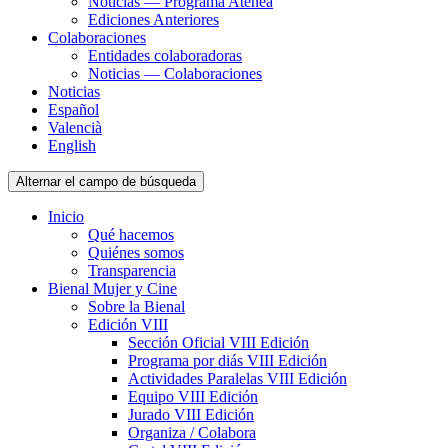
Noticias — Programa Atenea
Ediciones Anteriores
Colaboraciones
Entidades colaboradoras
Noticias — Colaboraciones
Noticias
Español
Valencià
English
Alternar el campo de búsqueda
Inicio
Qué hacemos
Quiénes somos
Transparencia
Bienal Mujer y Cine
Sobre la Bienal
Edición VIII
Sección Oficial VIII Edición
Programa por diás VIII Edición
Actividades Paralelas VIII Edición
Equipo VIII Edición
Jurado VIII Edición
Organiza / Colabora