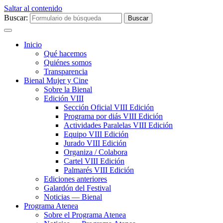
Saltar al contenido
Buscar:
Inicio
Qué hacemos
Quiénes somos
Transparencia
Bienal Mujer y Cine
Sobre la Bienal
Edición VIII
Sección Oficial VIII Edición
Programa por diás VIII Edición
Actividades Paralelas VIII Edición
Equipo VIII Edición
Jurado VIII Edición
Organiza / Colabora
Cartel VIII Edición
Palmarés VIII Edición
Ediciones anteriores
Galardón del Festival
Noticias — Bienal
Programa Atenea
Sobre el Programa Atenea