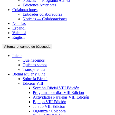
Noticias — Programa Atenea
Ediciones Anteriores
Colaboraciones
Entidades colaboradoras
Noticias — Colaboraciones
Noticias
Español
Valencià
English
Alternar el campo de búsqueda
Inicio
Qué hacemos
Quiénes somos
Transparencia
Bienal Mujer y Cine
Sobre la Bienal
Edición VIII
Sección Oficial VIII Edición
Programa por diás VIII Edición
Actividades Paralelas VIII Edición
Equipo VIII Edición
Jurado VIII Edición
Organiza / Colabora