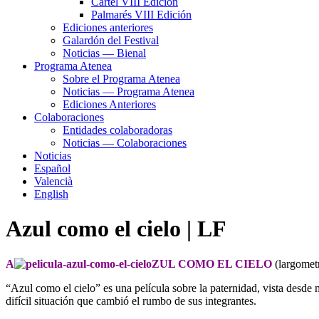
Cartel VIII Edición
Palmarés VIII Edición
Ediciones anteriores
Galardón del Festival
Noticias — Bienal
Programa Atenea
Sobre el Programa Atenea
Noticias — Programa Atenea
Ediciones Anteriores
Colaboraciones
Entidades colaboradoras
Noticias — Colaboraciones
Noticias
Español
Valencià
English
Azul como el cielo | LF
A
ZUL COMO EL CIELO
(largome
“Azul como el cielo” es una película sobre la paternidad, vista desde 
difícil situación que cambió el rumbo de sus integrantes.