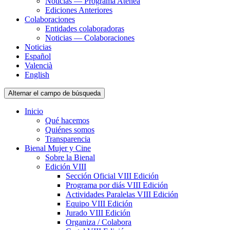
Noticias — Programa Atenea
Ediciones Anteriores
Colaboraciones
Entidades colaboradoras
Noticias — Colaboraciones
Noticias
Español
Valencià
English
Alternar el campo de búsqueda
Inicio
Qué hacemos
Quiénes somos
Transparencia
Bienal Mujer y Cine
Sobre la Bienal
Edición VIII
Sección Oficial VIII Edición
Programa por diás VIII Edición
Actividades Paralelas VIII Edición
Equipo VIII Edición
Jurado VIII Edición
Organiza / Colabora