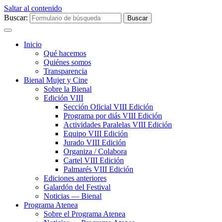
Saltar al contenido
Buscar:
Inicio
Qué hacemos
Quiénes somos
Transparencia
Bienal Mujer y Cine
Sobre la Bienal
Edición VIII
Sección Oficial VIII Edición
Programa por diás VIII Edición
Actividades Paralelas VIII Edición
Equipo VIII Edición
Jurado VIII Edición
Organiza / Colabora
Cartel VIII Edición
Palmarés VIII Edición
Ediciones anteriores
Galardón del Festival
Noticias — Bienal
Programa Atenea
Sobre el Programa Atenea