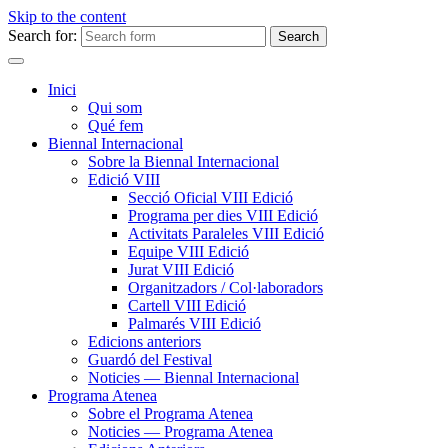
Skip to the content
Search for:
Inici
Qui som
Qué fem
Biennal Internacional
Sobre la Biennal Internacional
Edició VIII
Secció Oficial VIII Edició
Programa per dies VIII Edició
Activitats Paraleles VIII Edició
Equipe VIII Edició
Jurat VIII Edició
Organitzadors / Col·laboradors
Cartell VIII Edició
Palmarés VIII Edició
Edicions anteriors
Guardó del Festival
Noticies — Biennal Internacional
Programa Atenea
Sobre el Programa Atenea
Noticies — Programa Atenea