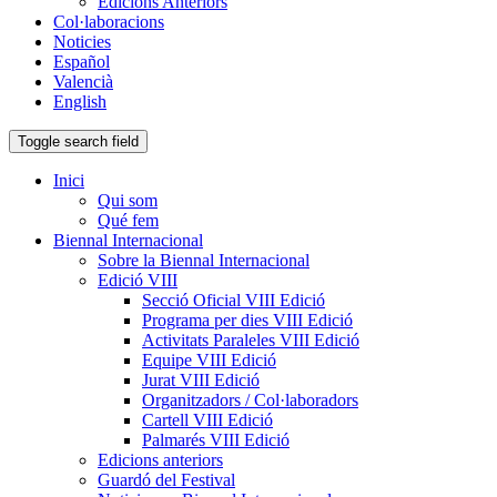
Edicions Anteriors
Col·laboracions
Noticies
Español
Valencià
English
Toggle search field
Inici
Qui som
Qué fem
Biennal Internacional
Sobre la Biennal Internacional
Edició VIII
Secció Oficial VIII Edició
Programa per dies VIII Edició
Activitats Paraleles VIII Edició
Equipe VIII Edició
Jurat VIII Edició
Organitzadors / Col·laboradors
Cartell VIII Edició
Palmarés VIII Edició
Edicions anteriors
Guardó del Festival