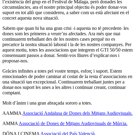
l’existència del grup en el Festival de Màlaga, però donades les
circumstàncies, ara el nostre principal objectiu és poder donar-vos
suport en tot allò que considereu, a saber com us està afectant en el
concret aquesta nova situació.
Sabem que quan hi ha una gran crisi -i aquesta no té precedent- les
dones som les primeres a veure’ns afectades. Ara més que mai
continuarem treballant des de les nostres cases perquè no es
precarice la nostra situació laboral i la de les nostres companyes. Per
aquest motiu, totes les associacions que integrem el GTI 50/50 estem
consensuant passos a donar. Sentir-vos lliures d’explicar-nos i
proposar-nos.
Gràcies infinites a totes pel vostre temps, esforç i suport. Estem
emocionades de poder caminar al costat de la resta d’associacions en
una situació tan excepcional. Continuarem treballant juntes per a
donar-nos suport les unes a les altres i continuar creant, continuar
comptant.
Molt d’ànim i una gran abraçada sororo a totes.
AAMMA
Associació Andalusa de Dones dels Mitjans Audiovisuals.
AMMA
Associació de Dones de Mitjans Audiovisuals de Múrcia.
DÓNA I CINEMA
Associació del País Valencià.