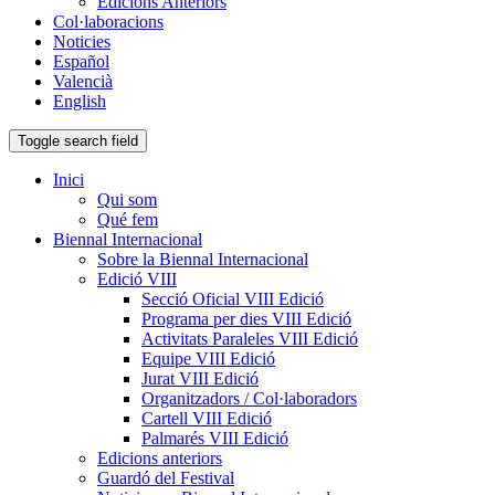
Edicions Anteriors
Col·laboracions
Noticies
Español
Valencià
English
Toggle search field
Inici
Qui som
Qué fem
Biennal Internacional
Sobre la Biennal Internacional
Edició VIII
Secció Oficial VIII Edició
Programa per dies VIII Edició
Activitats Paraleles VIII Edició
Equipe VIII Edició
Jurat VIII Edició
Organitzadors / Col·laboradors
Cartell VIII Edició
Palmarés VIII Edició
Edicions anteriors
Guardó del Festival