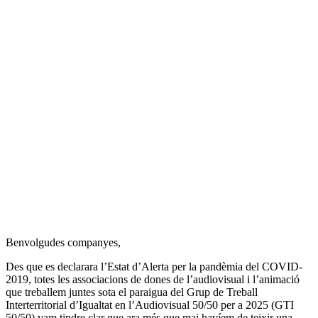
Benvolgudes companyes,
Des que es declarara l’Estat d’Alerta per la pandèmia del COVID-
2019, totes les associacions de dones de l’audiovisual i l’animació
que treballem juntes sota el paraigua del Grup de Treball
Interterritorial d’Igualtat en l’Audiovisual 50/50 per a 2025 (GTI
50/50) vam tindre clar que ara més que mai havíem de teixir una