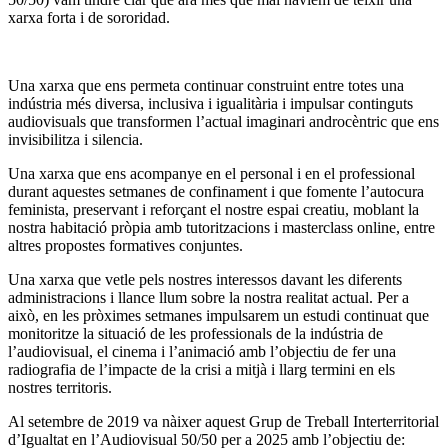
xarxa forta i de sororidad.
Una xarxa que ens permeta continuar construint entre totes una
indústria més diversa, inclusiva i igualitària i impulsar continguts
audiovisuals que transformen l’actual imaginari androcèntric que ens
invisibilitza i silencia.
Una xarxa que ens acompanye en el personal i en el professional
durant aquestes setmanes de confinament i que fomente l’autocura
feminista, preservant i reforçant el nostre espai creatiu, moblant la
nostra habitació pròpia amb tutoritzacions i masterclass online, entre
altres propostes formatives conjuntes.
Una xarxa que vetle pels nostres interessos davant les diferents
administracions i llance llum sobre la nostra realitat actual. Per a
això, en les pròximes setmanes impulsarem un estudi continuat que
monitoritze la situació de les professionals de la indústria de
l’audiovisual, el cinema i l’animació amb l’objectiu de fer una
radiografia de l’impacte de la crisi a mitjà i llarg termini en els
nostres territoris.
Al setembre de 2019 va nàixer aquest Grup de Treball Interterritorial
d’Igualtat en l’Audiovisual 50/50 per a 2025 amb l’objectiu de: