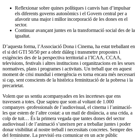
Reflexionar sobre quines polítiques i canvis han d’impulsar
els diferents governs autonòmics i el Govern central per a
afavorir una major i millor incorporació de les dones en el
sector.
Continuar avançant juntes en la transformació social des de la
igualtat.
D’aquesta forma, l’Associació Dona i Cinema, ha estat treballant en
el si del GTI 50/50 per a obrir diàleg i transmetre propostes i
exigències des de la perspectiva territorial a l’ICAA, CCAA,
televisions, festivals i altres institucions i organitzacions en les seues
normatives, plans i programes i activitats. Un treball que en aquest
moment de crisi mundial i emergència es torna encara més necessari
si cap, sent conscients de la històrica feminització de la pobresa i la
precarietat.
Volem que us sentiu acompanyades en les incerteses que ens
travessen a totes. Que sapieu que som al voltant de 1.000
companyes -professionals de l’audiovisual, el cinema i l’animació-
les que estem de l’altre costat: a un mail de distància, a una crida, a
colp de tuit… És la primera vegada que tantes dones del sector
audiovisual i de l’animació s’uneixen per a treballar juntes i poder
donar visibilitat al nostre treball i necessitats concretes. Sempre des
del feminisme. La previsió era comunicar en un acte públic