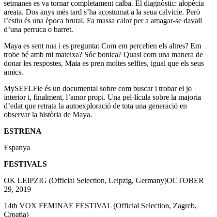
setmanes es va tornar completament calba. El diagnòstic: alopècia
areata. Dos anys més tard s’ha acostumat a la seua calvicie. Però
l’estiu és una època brutal. Fa massa calor per a amagar-se davall
d’una perruca o barret.
Maya es sent nua i es pregunta: Com em perceben els altres? Em
trobe bé amb mi mateixa? Sóc bonica? Quasi com una manera de
donar les respostes, Maia es pren moltes selfies, igual que els seus
amics.
MySEFLFie és un documental sobre com buscar i trobar el jo
interior i, finalment, l’amor propi. Una pel·lícula sobre la majoria
d’edat que retrata la autoexploració de tota una generació en
observar la història de Maya.
ESTRENA
Espanya
FESTIVALS
OK LEIPZIG (Official Selection, Leipzig, Germany)OCTOBER
29, 2019
14th VOX FEMINAE FESTIVAL (Official Selection, Zagreb,
Croatia)