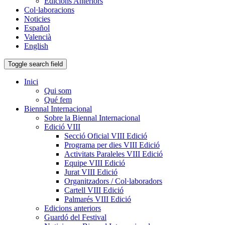
Edicions Anteriors
Col·laboracions
Noticies
Español
Valencià
English
Toggle search field
Inici
Qui som
Qué fem
Biennal Internacional
Sobre la Biennal Internacional
Edició VIII
Secció Oficial VIII Edició
Programa per dies VIII Edició
Activitats Paraleles VIII Edició
Equipe VIII Edició
Jurat VIII Edició
Organitzadors / Col·laboradors
Cartell VIII Edició
Palmarés VIII Edició
Edicions anteriors
Guardó del Festival