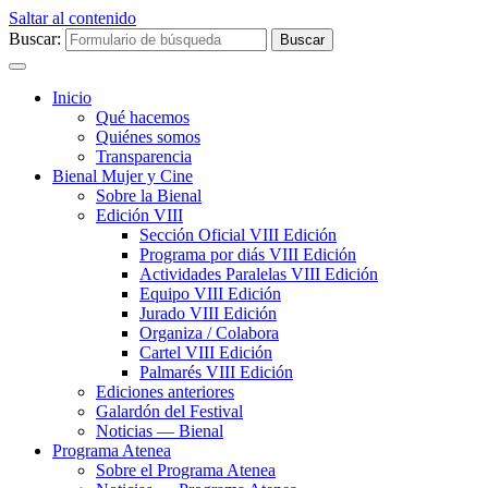
Saltar al contenido
Buscar:
Inicio
Qué hacemos
Quiénes somos
Transparencia
Bienal Mujer y Cine
Sobre la Bienal
Edición VIII
Sección Oficial VIII Edición
Programa por diás VIII Edición
Actividades Paralelas VIII Edición
Equipo VIII Edición
Jurado VIII Edición
Organiza / Colabora
Cartel VIII Edición
Palmarés VIII Edición
Ediciones anteriores
Galardón del Festival
Noticias — Bienal
Programa Atenea
Sobre el Programa Atenea