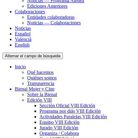
Noticias — Programa Atenea
Ediciones Anteriores
Colaboraciones
Entidades colaboradoras
Noticias — Colaboraciones
Noticias
Español
Valencià
English
Alternar el campo de búsqueda
Inicio
Qué hacemos
Quiénes somos
Transparencia
Bienal Mujer y Cine
Sobre la Bienal
Edición VIII
Sección Oficial VIII Edición
Programa por diás VIII Edición
Actividades Paralelas VIII Edición
Equipo VIII Edición
Jurado VIII Edición
Organiza / Colabora