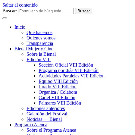
Saltar al contenido
Buscar:
Inicio
Qué hacemos
Quiénes somos
Transparencia
Bienal Mujer y Cine
Sobre la Bienal
Edición VIII
Sección Oficial VIII Edición
Programa por diás VIII Edición
Actividades Paralelas VIII Edición
Equipo VIII Edición
Jurado VIII Edición
Organiza / Colabora
Cartel VIII Edición
Palmarés VIII Edición
Ediciones anteriores
Galardón del Festival
Noticias — Bienal
Programa Atenea
Sobre el Programa Atenea