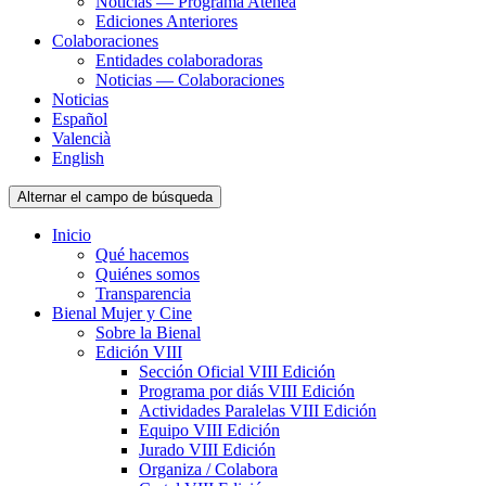
Noticias — Programa Atenea
Ediciones Anteriores
Colaboraciones
Entidades colaboradoras
Noticias — Colaboraciones
Noticias
Español
Valencià
English
Alternar el campo de búsqueda
Inicio
Qué hacemos
Quiénes somos
Transparencia
Bienal Mujer y Cine
Sobre la Bienal
Edición VIII
Sección Oficial VIII Edición
Programa por diás VIII Edición
Actividades Paralelas VIII Edición
Equipo VIII Edición
Jurado VIII Edición
Organiza / Colabora