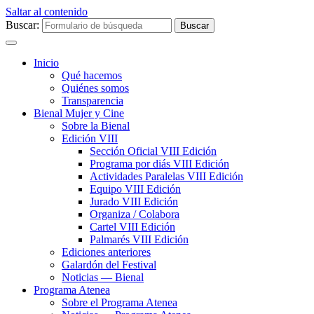
Saltar al contenido
Buscar:
Inicio
Qué hacemos
Quiénes somos
Transparencia
Bienal Mujer y Cine
Sobre la Bienal
Edición VIII
Sección Oficial VIII Edición
Programa por diás VIII Edición
Actividades Paralelas VIII Edición
Equipo VIII Edición
Jurado VIII Edición
Organiza / Colabora
Cartel VIII Edición
Palmarés VIII Edición
Ediciones anteriores
Galardón del Festival
Noticias — Bienal
Programa Atenea
Sobre el Programa Atenea