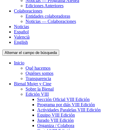
Noticias — Programa Atenea
Ediciones Anteriores
Colaboraciones
Entidades colaboradoras
Noticias — Colaboraciones
Noticias
Español
Valencià
English
Alternar el campo de búsqueda
Inicio
Qué hacemos
Quiénes somos
Transparencia
Bienal Mujer y Cine
Sobre la Bienal
Edición VIII
Sección Oficial VIII Edición
Programa por diás VIII Edición
Actividades Paralelas VIII Edición
Equipo VIII Edición
Jurado VIII Edición
Organiza / Colabora