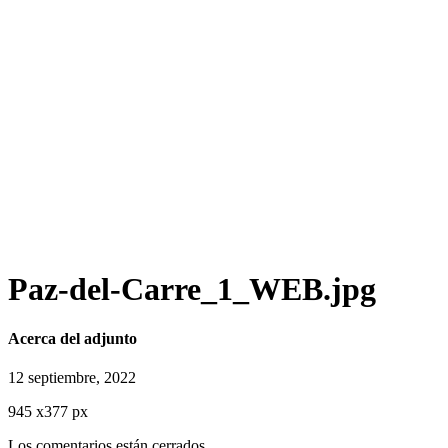
Paz-del-Carre_1_WEB.jpg
Acerca del adjunto
12 septiembre, 2022
945
x
377 px
Los comentarios están cerrados.