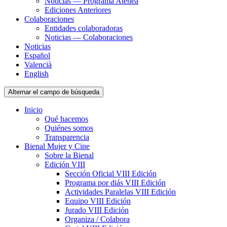
Noticias — Programa Atenea
Ediciones Anteriores
Colaboraciones
Entidades colaboradoras
Noticias — Colaboraciones
Noticias
Español
Valencià
English
Alternar el campo de búsqueda
Inicio
Qué hacemos
Quiénes somos
Transparencia
Bienal Mujer y Cine
Sobre la Bienal
Edición VIII
Sección Oficial VIII Edición
Programa por diás VIII Edición
Actividades Paralelas VIII Edición
Equipo VIII Edición
Jurado VIII Edición
Organiza / Colabora