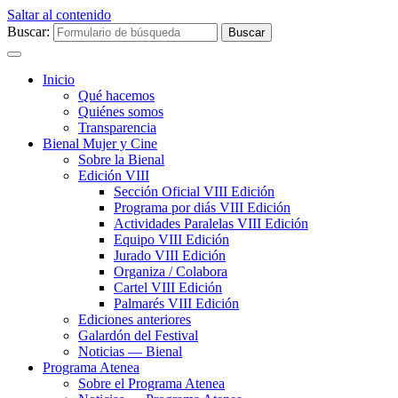
Saltar al contenido
Buscar:
Inicio
Qué hacemos
Quiénes somos
Transparencia
Bienal Mujer y Cine
Sobre la Bienal
Edición VIII
Sección Oficial VIII Edición
Programa por diás VIII Edición
Actividades Paralelas VIII Edición
Equipo VIII Edición
Jurado VIII Edición
Organiza / Colabora
Cartel VIII Edición
Palmarés VIII Edición
Ediciones anteriores
Galardón del Festival
Noticias — Bienal
Programa Atenea
Sobre el Programa Atenea