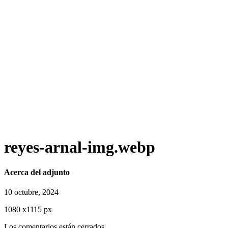
reyes-arnal-img.webp
Acerca del adjunto
10 octubre, 2024
1080
x
1115 px
Los comentarios están cerrados.