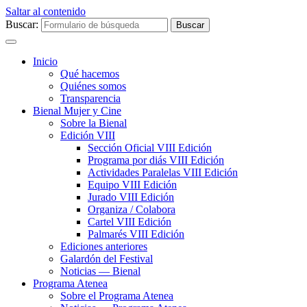
Saltar al contenido
Buscar:
Inicio
Qué hacemos
Quiénes somos
Transparencia
Bienal Mujer y Cine
Sobre la Bienal
Edición VIII
Sección Oficial VIII Edición
Programa por diás VIII Edición
Actividades Paralelas VIII Edición
Equipo VIII Edición
Jurado VIII Edición
Organiza / Colabora
Cartel VIII Edición
Palmarés VIII Edición
Ediciones anteriores
Galardón del Festival
Noticias — Bienal
Programa Atenea
Sobre el Programa Atenea