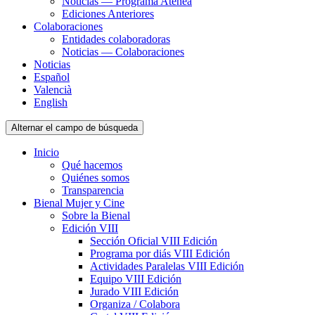
Noticias — Programa Atenea
Ediciones Anteriores
Colaboraciones
Entidades colaboradoras
Noticias — Colaboraciones
Noticias
Español
Valencià
English
Alternar el campo de búsqueda
Inicio
Qué hacemos
Quiénes somos
Transparencia
Bienal Mujer y Cine
Sobre la Bienal
Edición VIII
Sección Oficial VIII Edición
Programa por diás VIII Edición
Actividades Paralelas VIII Edición
Equipo VIII Edición
Jurado VIII Edición
Organiza / Colabora