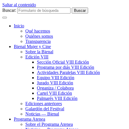
Saltar al contenido
Buscar:
Inicio
Qué hacemos
Quiénes somos
Transparencia
Bienal Mujer y Cine
Sobre la Bienal
Edición VIII
Sección Oficial VIII Edición
Programa por diás VIII Edición
Actividades Paralelas VIII Edición
Equipo VIII Edición
Jurado VIII Edición
Organiza / Colabora
Cartel VIII Edición
Palmarés VIII Edición
Ediciones anteriores
Galardón del Festival
Noticias — Bienal
Programa Atenea
Sobre el Programa Atenea