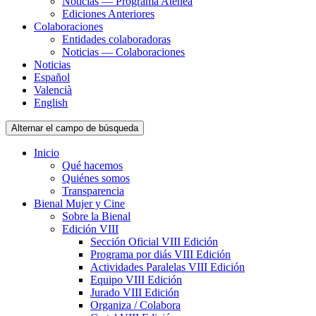
Noticias — Programa Atenea
Ediciones Anteriores
Colaboraciones
Entidades colaboradoras
Noticias — Colaboraciones
Noticias
Español
Valencià
English
Alternar el campo de búsqueda
Inicio
Qué hacemos
Quiénes somos
Transparencia
Bienal Mujer y Cine
Sobre la Bienal
Edición VIII
Sección Oficial VIII Edición
Programa por diás VIII Edición
Actividades Paralelas VIII Edición
Equipo VIII Edición
Jurado VIII Edición
Organiza / Colabora