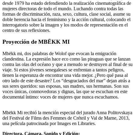
desde 1979 ha estado defendiendo la realización cinematográfica de
mujeres directoras de todo el mundo. Luchando contra todas las
formas de discriminación, raza, sexo, cultura, clase social, asume su
doble herencia hacia el feminismo y la acción cultural, colocando el
interrogatorio sobre la imagen y los modos de representación en el
centro de sus reflexiones.
Proyección de MBËKK MI
Mbëkk mi, dos palabras de Wolof que evocan la emigración
clandestina. La expresión hace eco como las piraguas que se lanzan
contra las olas del océano y que a menudo se destruyen al final de su
viaje. Si estos jóvenes senegaleses se enfrentan a tantos peligros,
tienen la esperanza de encontrar una vida mejor. ¿Pero qué pasa al
otro lado de este desastre? Los “desgraciados del mar” dejan atrás a
sus seres queridos: sus esposas, sus madres, sus hermanas. Son sus
voces únicas, conmovedoras y dignas, las que se escuchan en este
documental íntimo: voces de mujeres que nunca escuchamos.
Mbëkk Mi recibió la mención especial del jurado Anna Politovskaya
del Festival de Films des Femmes de Créteil y Val de Marne, 2013,
una película patrocinada por Images en Libraries.
Directora, Cámara, Sonido y Edición: