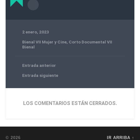
2 enero, 2023
Bienal VII Mujer y Cine
,
Corto Documental VII
Bienal
Entrada anterior
Entrada siguiente
LOS COMENTARIOS ESTÁN CERRADOS.
© 2026
IR ARRIBA ↑