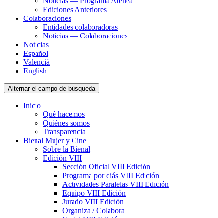
Noticias — Programa Atenea
Ediciones Anteriores
Colaboraciones
Entidades colaboradoras
Noticias — Colaboraciones
Noticias
Español
Valencià
English
Alternar el campo de búsqueda
Inicio
Qué hacemos
Quiénes somos
Transparencia
Bienal Mujer y Cine
Sobre la Bienal
Edición VIII
Sección Oficial VIII Edición
Programa por diás VIII Edición
Actividades Paralelas VIII Edición
Equipo VIII Edición
Jurado VIII Edición
Organiza / Colabora