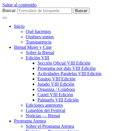
Saltar al contenido
Buscar:
Inicio
Qué hacemos
Quiénes somos
Transparencia
Bienal Mujer y Cine
Sobre la Bienal
Edición VIII
Sección Oficial VIII Edición
Programa por diás VIII Edición
Actividades Paralelas VIII Edición
Equipo VIII Edición
Jurado VIII Edición
Organiza / Colabora
Cartel VIII Edición
Palmarés VIII Edición
Ediciones anteriores
Galardón del Festival
Noticias — Bienal
Programa Atenea
Sobre el Programa Atenea