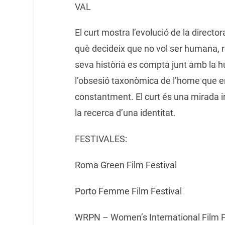
VAL
El curt mostra l’evolució de la directo
què decideix que no vol ser humana, r
seva història es compta junt amb la h
l’obsesió taxonòmica de l’home que ens 
constantment. El curt és una mirada ir
la recerca d’una identitat.
FESTIVALES:
Roma Green Film Festival
Porto Femme Film Festival
WRPN – Women’s International Film F