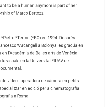
 want to be a human anymore is part of her
orship of Marco Bertozzi.
n *Pietro *Terme (*BO) en 1994. Després
 Francesco *Arcangeli a Bolonya, es gradúa en
s en l’Acadèmia de Belles arts de Venècia.
ts visuals en la Universitat *IUAV de
documental.
 de vídeo i operadora de càmera en petits
specialitzar en edició per a cinematografia
ografia a Roma.