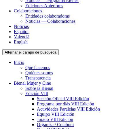
Noticias — Programa Atenea
Ediciones Anteriores
Colaboraciones
Entidades colaboradoras
Noticias — Colaboraciones
Noticias
Español
Valencià
English
Alternar el campo de búsqueda
Inicio
Qué hacemos
Quiénes somos
Transparencia
Bienal Mujer y Cine
Sobre la Bienal
Edición VIII
Sección Oficial VIII Edición
Programa por diás VIII Edición
Actividades Paralelas VIII Edición
Equipo VIII Edición
Jurado VIII Edición
Organiza / Colabora