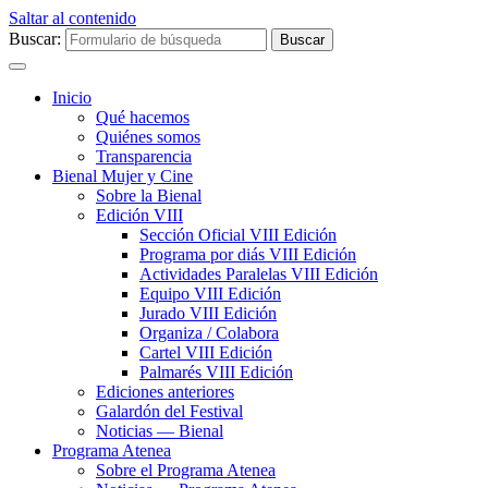
Saltar al contenido
Buscar:
Inicio
Qué hacemos
Quiénes somos
Transparencia
Bienal Mujer y Cine
Sobre la Bienal
Edición VIII
Sección Oficial VIII Edición
Programa por diás VIII Edición
Actividades Paralelas VIII Edición
Equipo VIII Edición
Jurado VIII Edición
Organiza / Colabora
Cartel VIII Edición
Palmarés VIII Edición
Ediciones anteriores
Galardón del Festival
Noticias — Bienal
Programa Atenea
Sobre el Programa Atenea