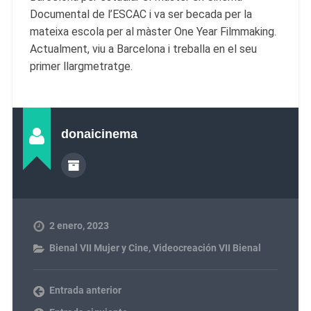
Documental de l’ESCAC i va ser becada per la
mateixa escola per al màster One Year Filmmaking.
Actualment, viu a Barcelona i treballa en el seu
primer llargmetratge.
donaicinema
2 enero, 2023
Bienal VII Mujer y Cine
,
Videocreación VII Bienal
Entrada anterior