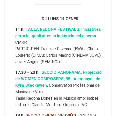
DILLUNS 14 GENER
11 h.
TAULA REDONA FESTIVALS. Iniciatives
per a la igualtat en la indústria del cinema
.
CMRP.
PARTICIPEN: Francine Ravenrie (EWA) ; Chelo
Lourerlo (CIMA); Carlos Madrid (CINEMA JOVE) ;
Javier Angulo (SEMINCI).
17.30 – 20 h.
SECCIÓ PANORAMA. Projecció
de WOMEN COMPOSERS, 95′, Alemanya, de
Kyra Steckeweh
.
Conservatori Profesional de
Música de Vcia.
Taula Redona Dones en la Música amb: Isabel
Latorre i Claudia Montero. Organiza: IVC.
18 h.
SECCIÓ OFICIAL SESSIÓ 1.
CINEMES