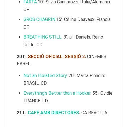
FARTA
.10′. Silvia Cannarozzi. Italia/Alemania.
CF.
GROS CHAGRIN
.15′. Céline Deavaux. Francia.
CF.
BREATHING STILL
. 8′. Jill Daniels. Reino
Unido. CD.
20 h.
SECCIÓ OFICIAL. SESSIÓ 2.
CINEMES
BABEL.
Not an Isolated Story
. 20′. Marta Pinheiro.
BRASIL. CD.
Everything’s Better than a Hooker
. 55′. Ovidie.
FRANCE. LD.
21 h.
CAFÉ AMB DIRECTORES
.
CA REVOLTA.