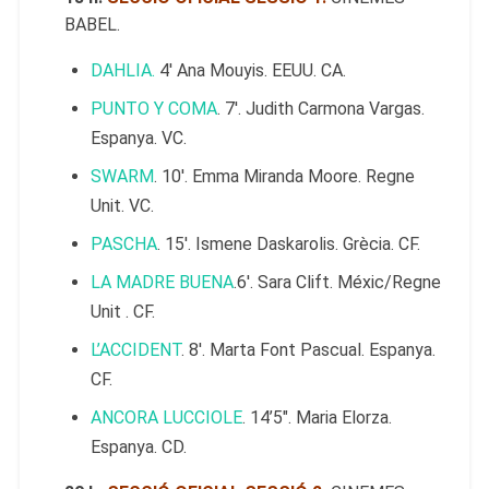
BABEL.
DAHLIA.
4′ Ana Mouyis. EEUU. CA.
PUNTO Y COMA
. 7′. Judith Carmona Vargas.
Espanya. VC.
SWARM
. 10′. Emma Miranda Moore. Regne
Unit. VC.
PASCHA
. 15′. Ismene Daskarolis. Grècia. CF.
LA MADRE BUENA
.6′. Sara Clift. Méxic/Regne
Unit . CF.
L’ACCIDENT
. 8′. Marta Font Pascual. Espanya.
CF.
ANCORA LUCCIOLE
. 14’5″. Maria Elorza.
Espanya. CD.