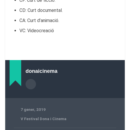
CF: Curt de ficció.
CD: Curt documental.
CA: Curt d’animació.
VC: Videocreació
donaicinema
7 gener, 2019
V Festival Dona i Cinema