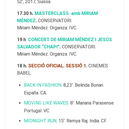
52′, 2017, Suissa.
17.30 h.
MASTERCLASS amb MIRIAM
MÉNDEZ
.
CONSERVATORI.
Miriam Méndez. Organiza: IVC.
19 h
.
CONCERT DE MIRIAM MÉNDEZ I JESÚS
SALVADOR “CHAPI”.
CONSERVATORI.
Miriam Méndez. Organiza: IVC.
18 h.
SECCIÓ OFICIAL. SESSIÓ 1.
CINEMES
BABEL.
BACK IN FASHION
. 8,23′. Belinda Bonan.
España. CA.
MOVING LIKE WAVES
. 8′. Mariana Parasense.
Portugal. VC.
MIDNIGHT RUN
. 15′. Remya Raj. India. CF.