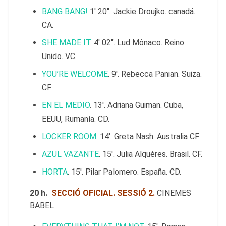
BANG BANG!
1′ 20″. Jackie Droujko. canadá.
CA.
SHE MADE IT
. 4′ 02″. Lud Mônaco. Reino
Unido. VC.
YOU’RE WELCOME
. 9′. Rebecca Panian. Suiza.
CF.
EN EL MEDIO
. 13′. Adriana Guiman. Cuba,
EEUU, Rumanía. CD.
LOCKER ROOM
. 14′. Greta Nash. Australia CF.
AZUL VAZANTE
. 15′. Julia Alquéres. Brasil. CF.
HORTA
. 15′. Pilar Palomero. España. CD.
20 h.
SECCIÓ OFICIAL. SESSIÓ 2.
CINEMES
BABEL