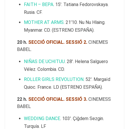
FAITH – ВЕРА
. 15′. Tatiana Fedorovskaya.
Rusia. CF.
MOTHER AT ARMS
. 21’10. Nu Nu Hlaing.
Myanmar. CD. (ESTRENO ESPAÑA).
20 h.
SECCIÓ OFICIAL. SESSIÓ 2.
CINEMES
BABEL.
NIÑAS DE UCHITUU
. 28′. Helena Salguero
Vélez. Colombia. CD.
ROLLER GIRLS REVOLUTION
. 52′. Margaïd
Quioc. France. LD (ESTRENO ESPAÑA).
22 h.
SECCIÓ OFICIAL. SESSIÓ 3.
CINEMESS
BABEL
WEDDING DANCE
. 103′. Çiğdem Sezgin.
Turquía. LF