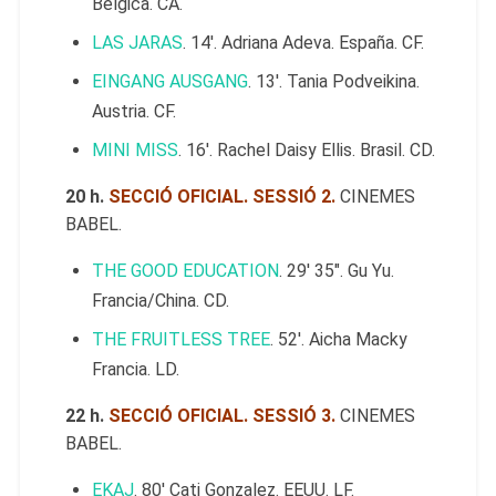
Bélgica. CA.
LAS JARAS
. 14′. Adriana Adeva. España. CF.
EINGANG AUSGANG
. 13′. Tania Podveikina.
Austria. CF.
MINI MISS
. 16′. Rachel Daisy Ellis. Brasil. CD.
20 h.
SECCIÓ OFICIAL. SESSIÓ 2.
CINEMES
BABEL.
THE GOOD EDUCATION
. 29′ 35″. Gu Yu.
Francia/China. CD.
THE FRUITLESS TREE
. 52′. Aicha Macky
Francia. LD.
22 h.
SECCIÓ OFICIAL. SESSIÓ 3.
CINEMES
BABEL.
EKAJ
. 80′ Cati Gonzalez. EEUU. LF.