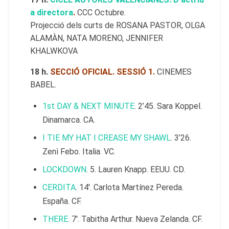
a directora
.
CCC Octubre.
Projecció dels curts de ROSANA PASTOR, OLGA
ALAMÀN, NATA MORENO, JENNIFER
KHALWKOVA
18 h.
SECCIÓ OFICIAL. SESSIÓ 1.
CINEMES
BABEL.
1st DAY & NEXT MINUTE
. 2’45. Sara Koppel.
Dinamarca. CA.
I TIE MY HAT I CREASE MY SHAWL
. 3’26.
Zenì Febo. Italia. VC.
LOCKDOWN
. 5. Lauren Knapp. EEUU. CD.
CERDITA
. 14′. Carlota Martínez Pereda.
España. CF.
THERE
. 7′. Tabitha Arthur. Nueva Zelanda. CF.