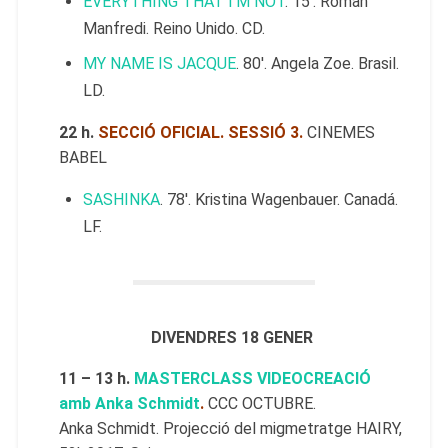
EVERYTHING THAT I’M NOT
. 15′. Roman
Manfredi. Reino Unido. CD.
MY NAME IS JACQUE
. 80′. Angela Zoe. Brasil.
LD.
22 h.
SECCIÓ OFICIAL. SESSIÓ 3.
CINEMES
BABEL
SASHINKA
. 78′. Kristina Wagenbauer. Canadá.
LF.
DIVENDRES 18 GENER
11 – 13 h.
MASTERCLASS VIDEOCREACIÓ
amb Anka Schmidt
.
CCC OCTUBRE.
Anka Schmidt. Projecció del migmetratge HAIRY,