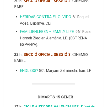
20 h.
SECCIÓ OFICIAL SESSIÓ 2.
CINEMES
BABEL.
HERIDAS CONTRA EL OLVIDO
. 6′. Raquel
Agea. Espanya. CD.
FAMILIENLEBEN – FAMILY LIFE
. 96′. Rosa
Hannah Ziegler. Alemània. LD. (ESTRENA
ESPANYA).
22 h.
SECCIÓ OFICIAL SESSIÓ 3.
CINEMES
BABEL.
ENDLESS?
80′. Maryam Zahirimehr. Iran. LF
DIMARTS 15 GENER
17 h.
CICLE AUTORES VALENCIANES. D’actriu