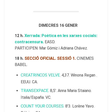
DIMECRES 16 GENER
12 h.
Xerrada: Poètica en les xarxes cocials:
contracensura.
EASD.
PARTICIPEN: Mar Gómiz i Adriana Chávez.
18 h.
SECCIÓ OFICIAL. SESSIÓ 1.
CINEMES
BABEL.
CREATRINCOS VELVE
. 4,37. Winona Regan .
EEUU. CA.
TRANSEXPACE
. 8,5′. Anna Maria Staiano.
Italia/España. VC.
COUNT YOUR COURSES
. 8’3. Lorène Yavo.